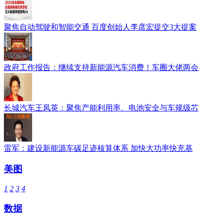
聚焦自动驾驶和智能交通 百度创始人李彦宏提交3大提案
政府工作报告：继续支持新能源汽车消费！车圈大佬两会
长城汽车王凤英：聚焦产能利用率、电池安全与车规级芯
雷军：建设新能源车碳足迹核算体系 加快大功率快充基
美图
1
2
3
4
数据