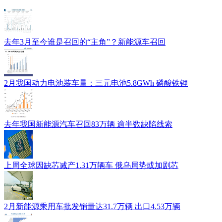
去年3月至今谁是召回的“主角”？新能源车召回
2月我国动力电池装车量：三元电池5.8GWh 磷酸铁锂
去年我国新能源汽车召回83万辆 逾半数缺陷线索
上周全球因缺芯减产1.31万辆车 俄乌局势或加剧芯
2月新能源乘用车批发销量达31.7万辆 出口4.53万辆