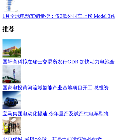
1月全球电动车销量榜：仅3款外国车上榜 Model 3跌
推荐
国轩高科拟在瑞士交易所发行GDR 加快动力电池全
国家电投黄河流域氢能产业基地项目开工 总投资
宝马集团电动化提速 今年量产及试产纯电车型将
出口猛增“威慑”全球，新势力们远征海外的拦