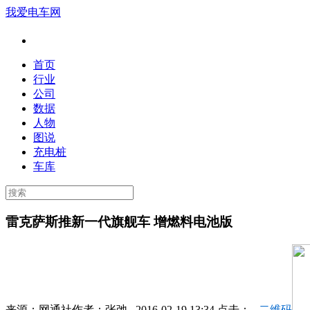
我爱电车网
首页
行业
公司
数据
人物
图说
充电桩
车库
雷克萨斯推新一代旗舰车 增燃料电池版
来源：
网通社
作者：
张弛
2016-02-19 13:34 点击：
二维码