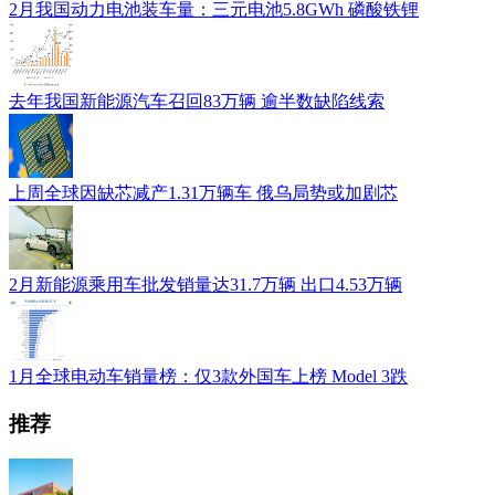
2月我国动力电池装车量：三元电池5.8GWh 磷酸铁锂
去年我国新能源汽车召回83万辆 逾半数缺陷线索
上周全球因缺芯减产1.31万辆车 俄乌局势或加剧芯
2月新能源乘用车批发销量达31.7万辆 出口4.53万辆
1月全球电动车销量榜：仅3款外国车上榜 Model 3跌
推荐