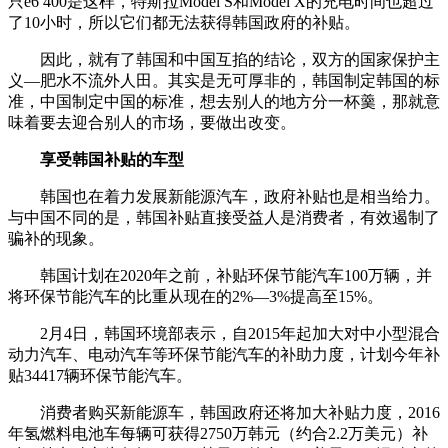
只e6 400是这样，特斯拉Model S和Model X的充电时间也超过
了10小时，所以它们都无法获得韩国政府的补贴。
因此，就有了韩国和中国互掐的结论，双方的国家保护主
义—肥水不流外人田。其实是无可厚非的，韩国制定韩国的标
准，中国制定中国的标准，想去别人的地方分一杯羹，那就意
味着要去迎合别人的市场，要做出改变。
享受韩国补贴的车型
韩国也在着力发展新能源汽车，政府补贴也是相当给力。
与中国不同的是，韩国补贴直接受益人是消费者，有效遏制了
骗补的现象。
韩国计划在2020年之前，补贴环保节能汽车100万辆，并
将环保节能汽车的比重从现在的2%—3%提高至15%。
2月4日，韩国环境部表示，自2015年起加大对中小型混合
动力汽车、电动汽车等环保节能汽车的补助力度，计划今年补
贴34417辆环保节能汽车。
消费者购买新能源车，韩国政府还将加大补贴力度，2016
年氢燃料电池车每辆可获得2750万韩元（约合2.2万美元）补