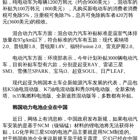
贴，纯电动车为每辆1200万韩元（约合9600美元），混动车的
补贴为100万韩元（800美元），凡购买新电动车的消费者消费
税可免除5%，注册税可免除7%，总共可免除购车者420万韩
元(3600美元)的税收。
混合动力汽车方面：混合动力汽车补贴标准是温室气体排
放量在97g/km以下，符合标准的汽车有五款：现代 索纳塔
2.0、普锐斯1.8、普锐斯1.8V、福特Fusion 2.0、雷克萨斯2.0。
电动汽车方面：环境部表示，今年计划补贴3000辆电动汽
车，目前补贴车型有六款，分别是起亚RAY、雷诺三星
SM3、雪佛兰SPARK、宝马i3、起亚SOUL、日产LEAF。
现代起亚为韩国本土车企新能源汽车发展的代表，产品包
括K5油电混动版、K7油电混动版和秀尔纯电动版、全新索纳
塔、ix35氢燃料电池版、全新途胜混动版等，多数都有补贴。
韩国动力电池企业在中国
近日，网络上有消息称，中国政府发布新规，如果电动汽
车安装的是基于NCM（镍镉锰）材料的锂电池将无法获得补
贴，LG化学和三星SDI的电池产品主要就是用NCM制造的。
对于韩国电池企业来说新规无异于晴天霹雳，它们已经在中国