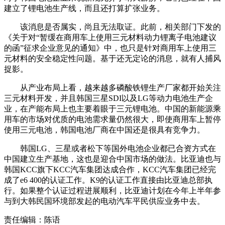
建立了锂电池生产线，而且还打算扩张业务。
该消息是否属实，尚且无法取证。此前，相关部门下发的
《关于对“暂缓在商用车上使用三元材料动力锂离子电池建议
的函”征求企业意见的通知》中，也只是针对商用车上使用三
元材料的安全稳定性问题。基于还无定论的消息，就有人捕风
捉影。
从产业布局上看，越来越多磷酸铁锂生产厂家都开始关注
三元材料开发，并且韩国三星SDI以及LG等动力电池生产企
业，在产能布局上也主要着眼于三元锂电池。中国的新能源乘
用车的市场对优质的电池需求量仍然很大，即使商用车上暂停
使用三元电池，韩国电池厂商在中国还是很具有竞争力。
韩国LG、三星或者松下等国外电池企业都已合资方式在
中国建立生产基地，这也是迎合中国市场的做法。比亚迪也与
韩国KCC旗下KCC汽车集团达成合作，KCC汽车集团已经完
成了e6 400的认证工作。K9的认证工作直接由比亚迪总部执
行。如果整个认证过程进展顺利，比亚迪计划在今年上半年参
与到大韩民国环境部发起的电动汽车平民供应业务中去。
责任编辑：陈语