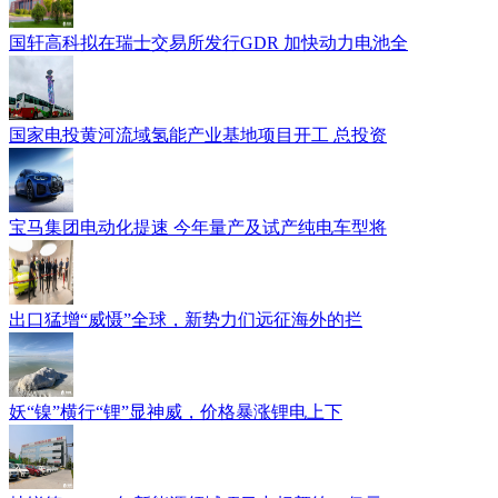
国轩高科拟在瑞士交易所发行GDR 加快动力电池全
国家电投黄河流域氢能产业基地项目开工 总投资
宝马集团电动化提速 今年量产及试产纯电车型将
出口猛增“威慑”全球，新势力们远征海外的拦
妖“镍”横行“锂”显神威，价格暴涨锂电上下