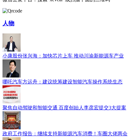
人物
小康股份张兴海：加快芯片上车 推动川渝新能源车产业
哪吒汽车方运舟：建议统筹建设智能汽车操作系统生态
聚焦自动驾驶和智能交通 百度创始人李彦宏提交3大提案
政府工作报告：继续支持新能源汽车消费！车圈大佬两会