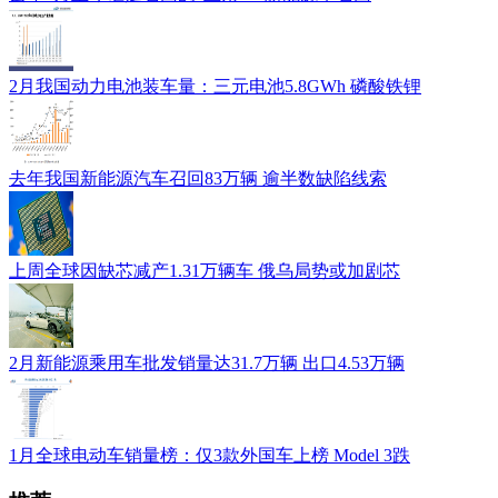
2月我国动力电池装车量：三元电池5.8GWh 磷酸铁锂
去年我国新能源汽车召回83万辆 逾半数缺陷线索
上周全球因缺芯减产1.31万辆车 俄乌局势或加剧芯
2月新能源乘用车批发销量达31.7万辆 出口4.53万辆
1月全球电动车销量榜：仅3款外国车上榜 Model 3跌