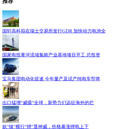
推荐
国轩高科拟在瑞士交易所发行GDR 加快动力电池全
国家电投黄河流域氢能产业基地项目开工 总投资
宝马集团电动化提速 今年量产及试产纯电车型将
出口猛增“威慑”全球，新势力们远征海外的拦
妖“镍”横行“锂”显神威，价格暴涨锂电上下