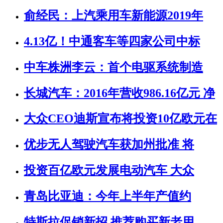
俞经民：上汽乘用车新能源2019年
4.13亿！中通客车等四家公司中标
中车株洲李云：首个电驱系统制造
长城汽车：2016年营收986.16亿元 净
大众CEO迪斯宣布将投资10亿欧元在
优步无人驾驶汽车获加州批准 将
投资百亿欧元发展电动汽车 大众
青岛比亚迪：今年上半年产值约
特斯拉促销新招 推荐购买新老用