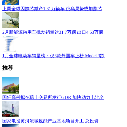
上周全球因缺芯减产1.31万辆车 俄乌局势或加剧芯
2月新能源乘用车批发销量达31.7万辆 出口4.53万辆
1月全球电动车销量榜：仅3款外国车上榜 Model 3跌
推荐
国轩高科拟在瑞士交易所发行GDR 加快动力电池全
国家电投黄河流域氢能产业基地项目开工 总投资