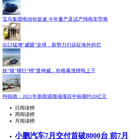
宝马集团电动化提速 今年量产及试产纯电车型将
出口猛增“威慑”全球，新势力们远征海外的拦
妖“镍”横行“锂”显神威，价格暴涨锂电上下
特锐德：2021年新能源领域项目中标额约20亿元
日阅读榜
周阅读榜
月阅读榜
小鹏汽车7月交付首破8000台 前7月