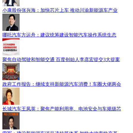
小康股份张兴海：加快芯片上车 推动川渝新能源车产业
哪吒汽车方运舟：建议统筹建设智能汽车操作系统生态
聚焦自动驾驶和智能交通 百度创始人李彦宏提交3大提案
政府工作报告：继续支持新能源汽车消费！车圈大佬两会
长城汽车王凤英：聚焦产能利用率、电池安全与车规级芯