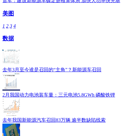
雷军：建设新能源车碳足迹核算体系 加快大功率快充基
美图
1
2
3
4
数据
去年3月至今谁是召回的“主角”？新能源车召回
2月我国动力电池装车量：三元电池5.8GWh 磷酸铁锂
去年我国新能源汽车召回83万辆 逾半数缺陷线索