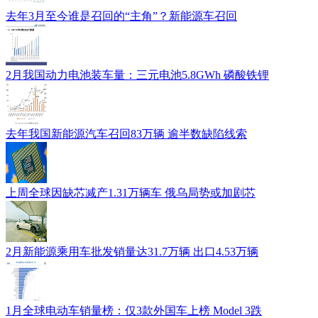
去年3月至今谁是召回的“主角”？新能源车召回
2月我国动力电池装车量：三元电池5.8GWh 磷酸铁锂
去年我国新能源汽车召回83万辆 逾半数缺陷线索
上周全球因缺芯减产1.31万辆车 俄乌局势或加剧芯
2月新能源乘用车批发销量达31.7万辆 出口4.53万辆
1月全球电动车销量榜：仅3款外国车上榜 Model 3跌