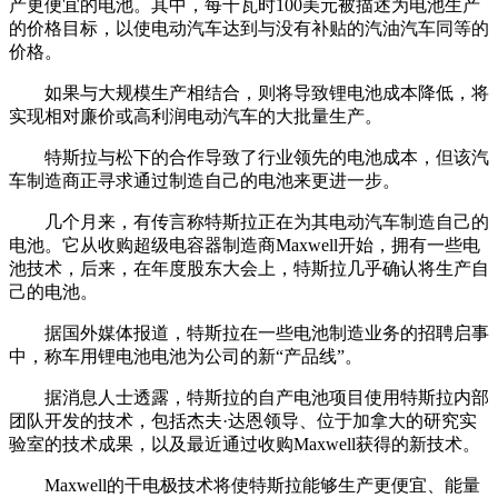
产更便宜的电池。其中，每千瓦时100美元被描述为电池生产
的价格目标，以使电动汽车达到与没有补贴的汽油汽车同等的
价格。
如果与大规模生产相结合，则将导致锂电池成本降低，将
实现相对廉价或高利润电动汽车的大批量生产。
特斯拉与松下的合作导致了行业领先的电池成本，但该汽
车制造商正寻求通过制造自己的电池来更进一步。
几个月来，有传言称特斯拉正在为其电动汽车制造自己的
电池。它从收购超级电容器制造商Maxwell开始，拥有一些电
池技术，后来，在年度股东大会上，特斯拉几乎确认将生产自
己的电池。
据国外媒体报道，特斯拉在一些电池制造业务的招聘启事
中，称车用锂电池电池为公司的新“产品线”。
据消息人士透露，特斯拉的自产电池项目使用特斯拉内部
团队开发的技术，包括杰夫·达恩领导、位于加拿大的研究实
验室的技术成果，以及最近通过收购Maxwell获得的新技术。
Maxwell的干电极技术将使特斯拉能够生产更便宜、能量