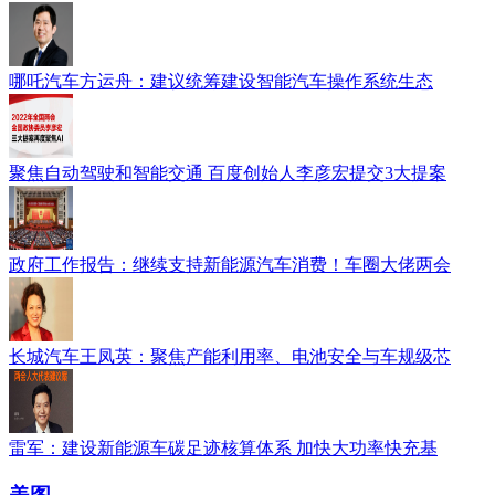
哪吒汽车方运舟：建议统筹建设智能汽车操作系统生态
聚焦自动驾驶和智能交通 百度创始人李彦宏提交3大提案
政府工作报告：继续支持新能源汽车消费！车圈大佬两会
长城汽车王凤英：聚焦产能利用率、电池安全与车规级芯
雷军：建设新能源车碳足迹核算体系 加快大功率快充基