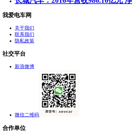
长城汽车：2016年营收986.16亿元 净
我爱电车网
关于我们
联系我们
隐私政策
社交平台
新浪微博
微信二维码
合作单位