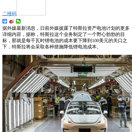
二维码
据外媒最新消息，日前外媒披露了特斯拉资产电池计划的更多
详细内容，据称，特斯拉这个业务制定了一个野心勃勃的目
标，那就是每千瓦时锂电池的成本要下降到100美元的关口之
下，特斯拉将会采取各种措施降低锂电池成本。