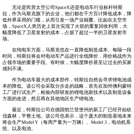
无论是民营太空公司SpaceX还是电动车行业标杆特斯
拉，作为马斯克旗下的企业，他们都在千方百计降低成本，降
低外界采用的门槛，从而引发一场产业颠覆。比如在太空市
场，SpaceX人类历史上首次实现了火箭的重复回收利用，大
幅度降低了卫星发射的成本，占据了超过一半的卫星发射市
场。
在纯电车方面，马斯克也在一直降低制造成本。每隔一段
时间，特斯拉将会对电动车产品进行全线降价，用价格战作为
占领市场的重要手段。有时候，大幅度降价甚至让过去的买家
感到不满。
作为电动车最大的成本部件，特斯拉自然会寻求锂电池成
本的降低。该公司会采取分步走的战略，首先在加州佛利蒙特
工厂进行试生产，检验内部研发的锂电池新技术以及制造设备
方面的改进，然后再在其他地区生产锂电池。
最近，特斯拉公司在德国勃兰登堡州的新工厂已经开始砍
伐森林，平整土地。该公司也表示，这个庞大的制造基地未来
将会生产Model Y（每周产量为一万辆）、Model 3，电动机系
统、以及电池。