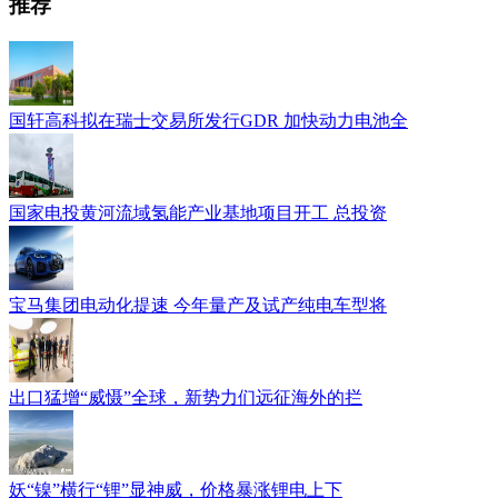
推荐
国轩高科拟在瑞士交易所发行GDR 加快动力电池全
国家电投黄河流域氢能产业基地项目开工 总投资
宝马集团电动化提速 今年量产及试产纯电车型将
出口猛增“威慑”全球，新势力们远征海外的拦
妖“镍”横行“锂”显神威，价格暴涨锂电上下