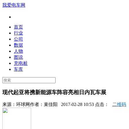
我爱电车网
首页
行业
公司
数据
人物
图说
充电桩
车库
现代起亚将携新能源车阵容亮相日内瓦车展
来源：
环球网
作者：
束佳阳
2017-02-28 10:53 点击：
二维码