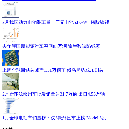
2月我国动力电池装车量：三元电池5.8GWh 磷酸铁锂
去年我国新能源汽车召回83万辆 逾半数缺陷线索
上周全球因缺芯减产1.31万辆车 俄乌局势或加剧芯
2月新能源乘用车批发销量达31.7万辆 出口4.53万辆
1月全球电动车销量榜：仅3款外国车上榜 Model 3跌