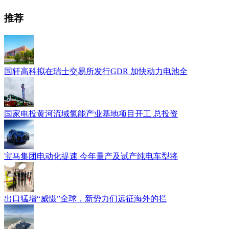
推荐
国轩高科拟在瑞士交易所发行GDR 加快动力电池全
国家电投黄河流域氢能产业基地项目开工 总投资
宝马集团电动化提速 今年量产及试产纯电车型将
出口猛增“威慑”全球，新势力们远征海外的拦