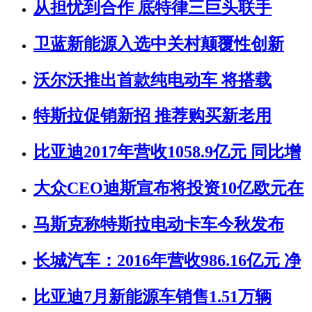
从担忧到合作 底特律三巨头联手
卫蓝新能源入选中关村颠覆性创新
沃尔沃推出首款纯电动车 将搭载
特斯拉促销新招 推荐购买新老用
比亚迪2017年营收1058.9亿元 同比增
大众CEO迪斯宣布将投资10亿欧元在
马斯克称特斯拉电动卡车今秋发布
长城汽车：2016年营收986.16亿元 净
比亚迪7月新能源车销售1.51万辆