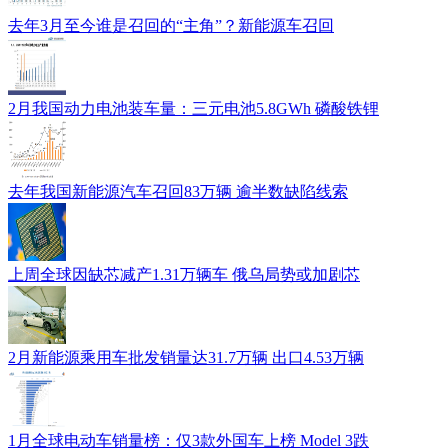
去年3月至今谁是召回的“主角”？新能源车召回
2月我国动力电池装车量：三元电池5.8GWh 磷酸铁锂
去年我国新能源汽车召回83万辆 逾半数缺陷线索
上周全球因缺芯减产1.31万辆车 俄乌局势或加剧芯
2月新能源乘用车批发销量达31.7万辆 出口4.53万辆
1月全球电动车销量榜：仅3款外国车上榜 Model 3跌