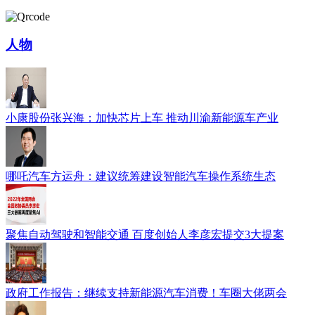
人物
小康股份张兴海：加快芯片上车 推动川渝新能源车产业
哪吒汽车方运舟：建议统筹建设智能汽车操作系统生态
聚焦自动驾驶和智能交通 百度创始人李彦宏提交3大提案
政府工作报告：继续支持新能源汽车消费！车圈大佬两会