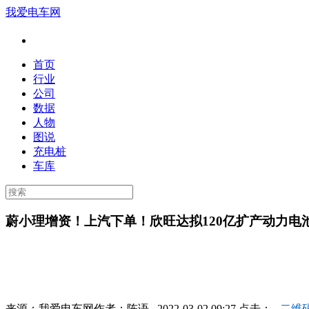
我爱电车网
首页
行业
公司
数据
人物
图说
充电桩
车库
蔚小理增资！上汽下单！欣旺达拟120亿扩产动力电
来源：
我爱电车网
作者：
陈语
2022-03-02 09:27 点击：
二维