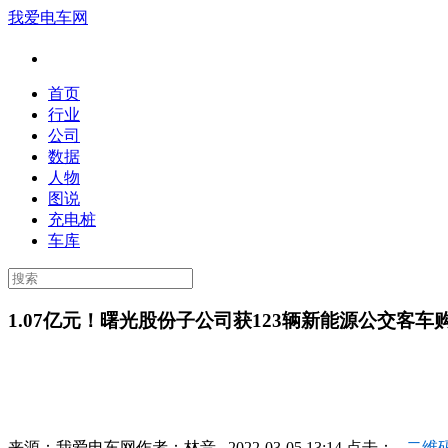
我爱电车网
首页
行业
公司
数据
人物
图说
充电桩
车库
1.07亿元！曙光股份子公司获123辆新能源公交客车
来源：
我爱电车网
作者：
林音
2022-03-05 13:14 点击：
二维