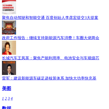
聚焦自动驾驶和智能交通 百度创始人李彦宏提交3大提案
政府工作报告：继续支持新能源汽车消费！车圈大佬两会
长城汽车王凤英：聚焦产能利用率、电池安全与车规级芯
雷军：建设新能源车碳足迹核算体系 加快大功率快充基
美图
1
2
3
4
数据