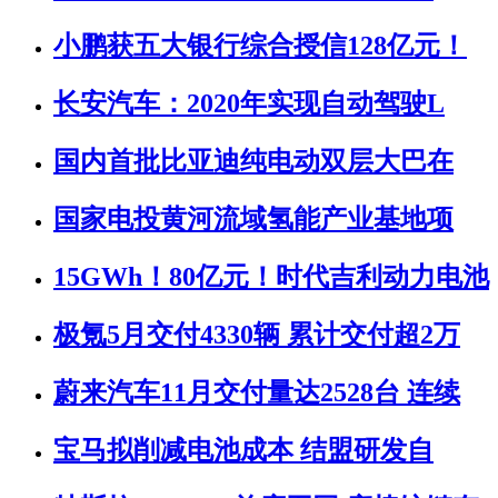
小鹏获五大银行综合授信128亿元！
长安汽车：2020年实现自动驾驶L
国内首批比亚迪纯电动双层大巴在
国家电投黄河流域氢能产业基地项
15GWh！80亿元！时代吉利动力电池
极氪5月交付4330辆 累计交付超2万
蔚来汽车11月交付量达2528台 连续
宝马拟削减电池成本 结盟研发自