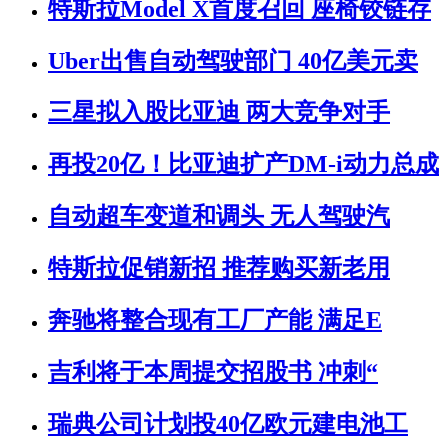
特斯拉Model X首度召回 座椅铰链存
Uber出售自动驾驶部门 40亿美元卖
三星拟入股比亚迪 两大竞争对手
再投20亿！比亚迪扩产DM-i动力总成
自动超车变道和调头 无人驾驶汽
特斯拉促销新招 推荐购买新老用
奔驰将整合现有工厂产能 满足E
吉利将于本周提交招股书 冲刺“
瑞典公司计划投40亿欧元建电池工