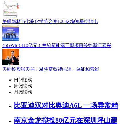
美联新材与七彩化学拟合资1.25亿增资星空钠电
45GWh！110亿元！兰钧新能源三期项目签约浙江嘉兴
天能控股张天任：聚焦新型锂电池、储能和氢能
日阅读榜
周阅读榜
月阅读榜
比亚迪汉对比奥迪A6L 一场异常精
南京金龙拟投80亿元在深圳坪山建