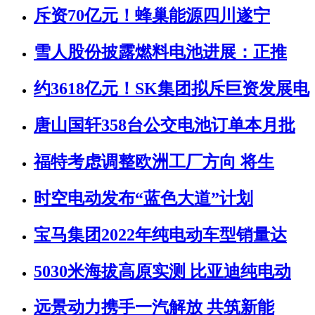
斥资70亿元！蜂巢能源四川遂宁
雪人股份披露燃料电池进展：正推
约3618亿元！SK集团拟斥巨资发展电
唐山国轩358台公交电池订单本月批
福特考虑调整欧洲工厂方向 将生
时空电动发布“蓝色大道”计划
宝马集团2022年纯电动车型销量达
5030米海拔高原实测 比亚迪纯电动
远景动力携手一汽解放 共筑新能