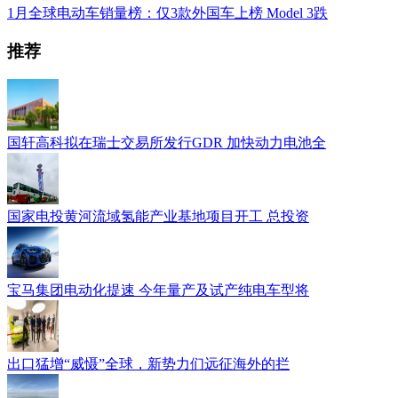
1月全球电动车销量榜：仅3款外国车上榜 Model 3跌
推荐
国轩高科拟在瑞士交易所发行GDR 加快动力电池全
国家电投黄河流域氢能产业基地项目开工 总投资
宝马集团电动化提速 今年量产及试产纯电车型将
出口猛增“威慑”全球，新势力们远征海外的拦