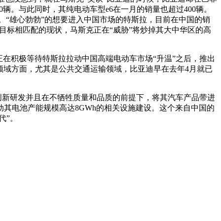
辆。与此同时，其纯电动车型e6在一月的销量也超过400辆。
500辆。“雄心勃勃”的想要进入中国市场的特斯拉，目前在中国的销
目标相匹配的现状，马斯克正在“威胁”将炒掉其大中华区的高
正在积极等待特斯拉拉动中国高端电动车市场“升温”之后，推出
领域方面，尤其是公共交通运输领域，比亚迪早在去年4月就已
断创新研发并且在不牺牲质量和品质的前提下，将其汽车产品带进
动其电池产能规模高达8GWh的相关设施建设。这个来自中国的
代”。