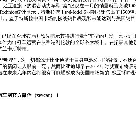
亚迪旗下的混合动力车型“秦”仅仅在一月的销量就已突破1900
chnica统计显示，特斯拉旗下的Model S同期只销售出了1
道指出，鉴于特斯拉中国市场的惨淡销售表现和未能达到与美国销售
迪已经在全球布局并预先暗示其将进行豪华车型的开发。比亚迪
6作为出租车运营在从香港到伦敦的全球各大城市。在拓展其他
的兰卡斯特市。
是“明星”，这一切都源于比亚迪基于自身电池公司的背景，不
的新闻让人眼前一亮，然而比亚迪却早在2014年时就宣布将启
在未来几年内它将很有可能崛起成为美国市场新的“起亚”和“现
网官方微信（xevcar）！