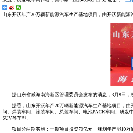
山东开沃年产20万辆新能源汽车生产基地项目，由开沃新能源
据山东省威海南海新区管理委员会发布的消息，3月8日，
据悉，山东开沃年产20万辆新能源汽车生产基地项目，由
间、焊装车间、涂装车间、总装车间、电池PACK车间、研发
SUV等车型。
项目分两期实施：一期项目投资70亿元，规划年产能10万