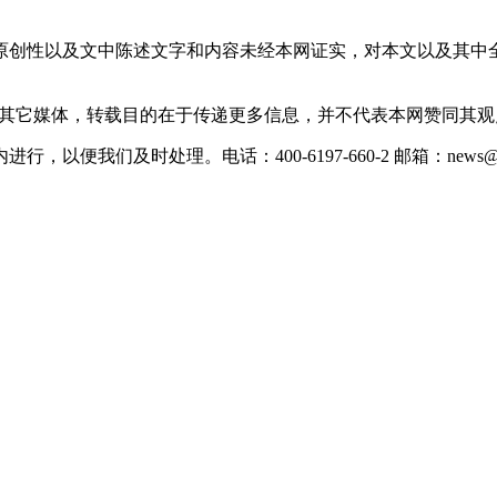
原创性以及文中陈述文字和内容未经本网证实，对本文以及其中
载自其它媒体，转载目的在于传递更多信息，并不代表本网赞同其
们及时处理。电话：400-6197-660-2 邮箱：news@xevc