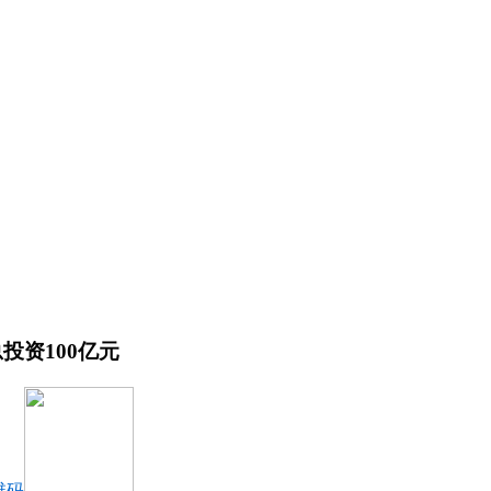
投资100亿元
维码