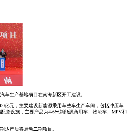
源汽车生产基地项目在南海新区开工建设。
00亿元，主要建设新能源乘用车整车生产车间，包括冲压车
套设施，主要产品为4-6米新能源商用车、物流车、MPV和
一期达产后将启动二期项目。