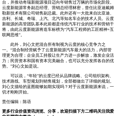
台，并推动奇瑞新能源项目迈向年销售过万辆的市场化阶段。
云度新能源常务副总经理、营销总经理林密，曾任比亚迪戴姆
勒新技术有限公司销售副总裁。此外还有一大批来自比亚迪、
吉利、长城、奇瑞、上汽、北汽等知名车企的技术人员。云度
新能源的高管团队基本此前都是传统汽车行业的技术和营销干
将，由此云度新能源将造车标榜为“汽车工程师的工匠精神+互
联网思维”。
此外，刘心文把混合所有制视为云度的核心竞争力之
一。“混合制经营赋予了云度新能源汽车最大的活力，内部管
理更为合理；企业员工持股让生产力进一步解放，激发企业活
力；民营资本和国有资本完美融合，也可以充分发挥各自的优
势。”刘心文如是说。
可以说，“年轻”的云度已经从品牌战略、公司组织架构、
技术路线、车型规划到销售规划，全部都做出了详细的规划。
刘心文描绘的蓝图能够如期实现吗？对于云度新能源来说，一
切才刚刚开始。
责任编辑：陈语
更多行业价值资讯浏览、分享，欢迎扫描下方二维码关注我爱