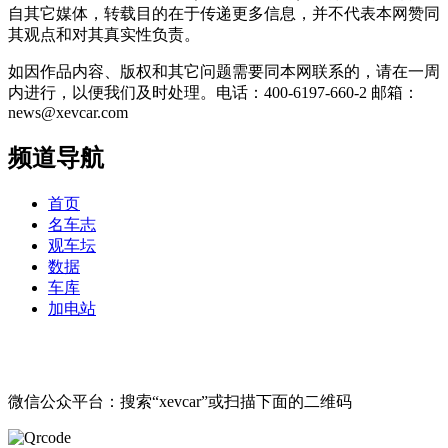
自其它媒体，转载目的在于传递更多信息，并不代表本网赞同
其观点和对其真实性负责。
如因作品内容、版权和其它问题需要同本网联系的，请在一周
内进行，以便我们及时处理。电话：400-6197-660-2 邮箱：
news@xevcar.com
频道导航
首页
名车志
观车坛
数据
车库
加电站
微信公众平台：搜索“xevcar”或扫描下面的二维码