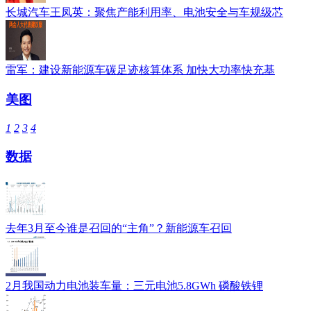
长城汽车王凤英：聚焦产能利用率、电池安全与车规级芯
雷军：建设新能源车碳足迹核算体系 加快大功率快充基
美图
1
2
3
4
数据
去年3月至今谁是召回的“主角”？新能源车召回
2月我国动力电池装车量：三元电池5.8GWh 磷酸铁锂