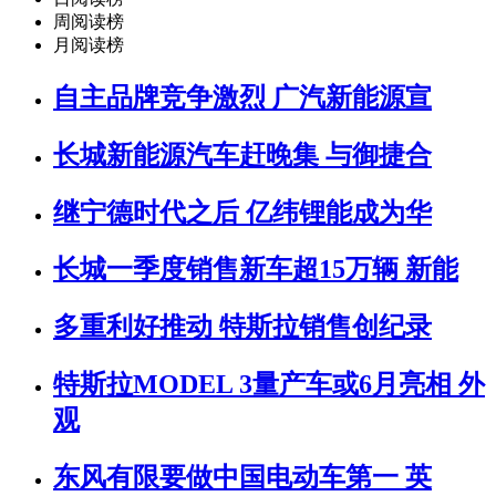
周阅读榜
月阅读榜
自主品牌竞争激烈 广汽新能源宣
长城新能源汽车赶晚集 与御捷合
继宁德时代之后 亿纬锂能成为华
长城一季度销售新车超15万辆 新能
多重利好推动 特斯拉销售创纪录
特斯拉MODEL 3量产车或6月亮相 外
观
东风有限要做中国电动车第一 英