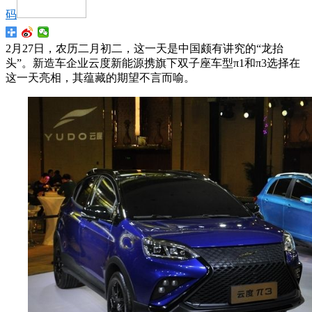
码
2月27日，农历二月初二，这一天是中国颇有讲究的“龙抬
头”。新造车企业云度新能源携旗下双子座车型π1和π3选择在
这一天亮相，其蕴藏的期望不言而喻。