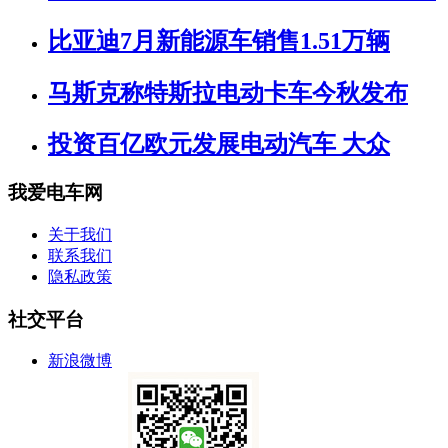
比亚迪7月新能源车销售1.51万辆
马斯克称特斯拉电动卡车今秋发布
投资百亿欧元发展电动汽车 大众
我爱电车网
关于我们
联系我们
隐私政策
社交平台
新浪微博