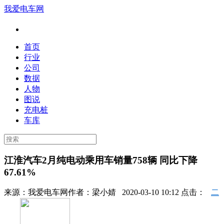
我爱电车网
首页
行业
公司
数据
人物
图说
充电桩
车库
江淮汽车2月纯电动乘用车销量758辆 同比下降
67.61%
来源：
我爱电车网
作者：
梁小婧
2020-03-10 10:12 点击：
二