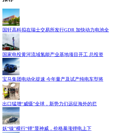
国轩高科拟在瑞士交易所发行GDR 加快动力电池全
国家电投黄河流域氢能产业基地项目开工 总投资
宝马集团电动化提速 今年量产及试产纯电车型将
出口猛增“威慑”全球，新势力们远征海外的拦
妖“镍”横行“锂”显神威，价格暴涨锂电上下