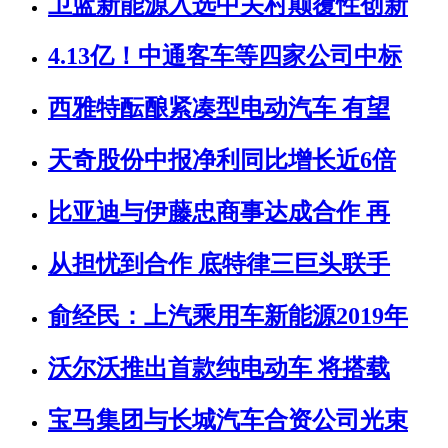
卫蓝新能源入选中关村颠覆性创新
4.13亿！中通客车等四家公司中标
西雅特酝酿紧凑型电动汽车 有望
天奇股份中报净利同比增长近6倍
比亚迪与伊藤忠商事达成合作 再
从担忧到合作 底特律三巨头联手
俞经民：上汽乘用车新能源2019年
沃尔沃推出首款纯电动车 将搭载
宝马集团与长城汽车合资公司光束