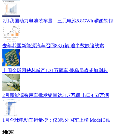
2月我国动力电池装车量：三元电池5.8GWh 磷酸铁锂
去年我国新能源汽车召回83万辆 逾半数缺陷线索
上周全球因缺芯减产1.31万辆车 俄乌局势或加剧芯
2月新能源乘用车批发销量达31.7万辆 出口4.53万辆
1月全球电动车销量榜：仅3款外国车上榜 Model 3跌
推荐