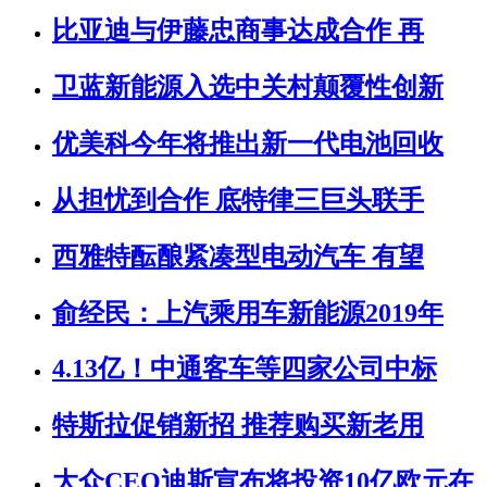
比亚迪与伊藤忠商事达成合作 再
卫蓝新能源入选中关村颠覆性创新
优美科今年将推出新一代电池回收
从担忧到合作 底特律三巨头联手
西雅特酝酿紧凑型电动汽车 有望
俞经民：上汽乘用车新能源2019年
4.13亿！中通客车等四家公司中标
特斯拉促销新招 推荐购买新老用
大众CEO迪斯宣布将投资10亿欧元在