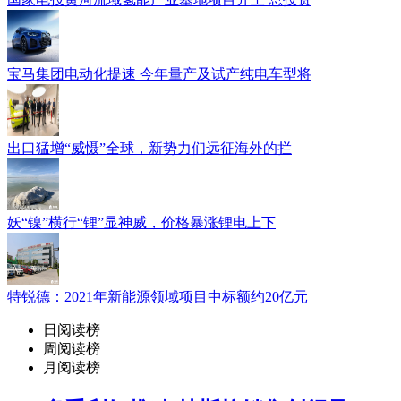
宝马集团电动化提速 今年量产及试产纯电车型将
出口猛增“威慑”全球，新势力们远征海外的拦
妖“镍”横行“锂”显神威，价格暴涨锂电上下
特锐德：2021年新能源领域项目中标额约20亿元
日阅读榜
周阅读榜
月阅读榜