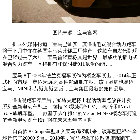
图片来源：宝马官网
据国外媒体报道，宝马已证实，其i8插电式混合动力跑车
将于下月中旬在德国宝马莱比锡工厂停产。这款车自发售到现
在已经过去了六年，宝马曾经宣称其是世界上最成功的插电式
混合动力跑车，同样拥有和保时捷911竞争的能力。
宝马i8于2009年法兰克福车展作为概念车展出，2014年正
式推向市场，定位为i系列高性能旗舰车型。该子品牌也是继
宝马、MINI和劳斯莱斯之后，宝马集团最新的第四品牌。
i8插混跑车停产后，宝马决定将工程活动重点放在开发一
系列全新电动车型上，包括iX3紧凑型SUV、i4轿车和iNext
SUV旗舰车型。一款基于去年推出的Vision M Next概念车打造
的全新电动跑车预计将在未来五年内问世。
自首款i8 Coupe车型加入宝马i系列以来，该车型已经在全
球销售了20000多台。2018年，宝马增添了i8 敞篷旗舰跑车。