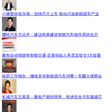
小康股份张兴海：加快芯片上车 推动川渝新能源车产业
哪吒汽车方运舟：建议统筹建设智能汽车操作系统生态
聚焦自动驾驶和智能交通 百度创始人李彦宏提交3大提案
政府工作报告：继续支持新能源汽车消费！车圈大佬两会
长城汽车王凤英：聚焦产能利用率、电池安全与车规级芯