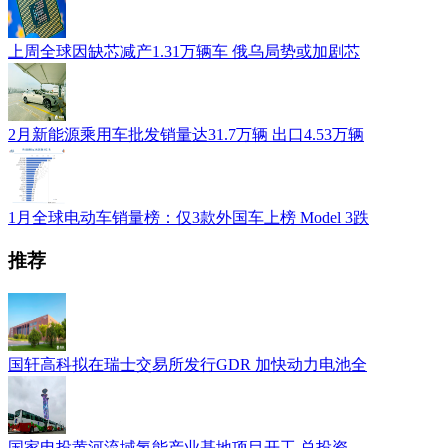
上周全球因缺芯减产1.31万辆车 俄乌局势或加剧芯
2月新能源乘用车批发销量达31.7万辆 出口4.53万辆
1月全球电动车销量榜：仅3款外国车上榜 Model 3跌
推荐
国轩高科拟在瑞士交易所发行GDR 加快动力电池全
国家电投黄河流域氢能产业基地项目开工 总投资