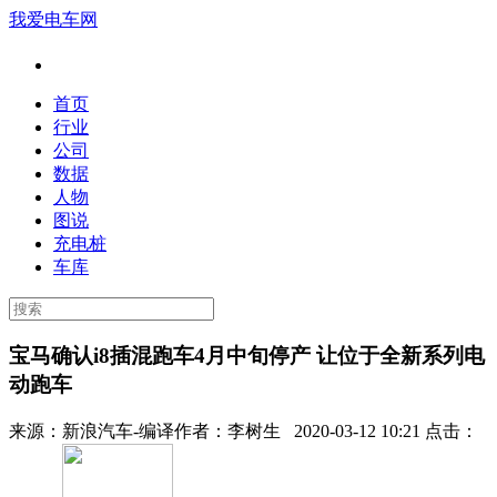
我爱电车网
首页
行业
公司
数据
人物
图说
充电桩
车库
宝马确认i8插混跑车4月中旬停产 让位于全新系列电
动跑车
来源：
新浪汽车-编译
作者：
李树生
2020-03-12 10:21 点击：