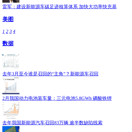
雷军：建设新能源车碳足迹核算体系 加快大功率快充基
美图
1
2
3
4
数据
去年3月至今谁是召回的“主角”？新能源车召回
2月我国动力电池装车量：三元电池5.8GWh 磷酸铁锂
去年我国新能源汽车召回83万辆 逾半数缺陷线索