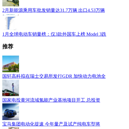
2月新能源乘用车批发销量达31.7万辆 出口4.53万辆
1月全球电动车销量榜：仅3款外国车上榜 Model 3跌
推荐
国轩高科拟在瑞士交易所发行GDR 加快动力电池全
国家电投黄河流域氢能产业基地项目开工 总投资
宝马集团电动化提速 今年量产及试产纯电车型将