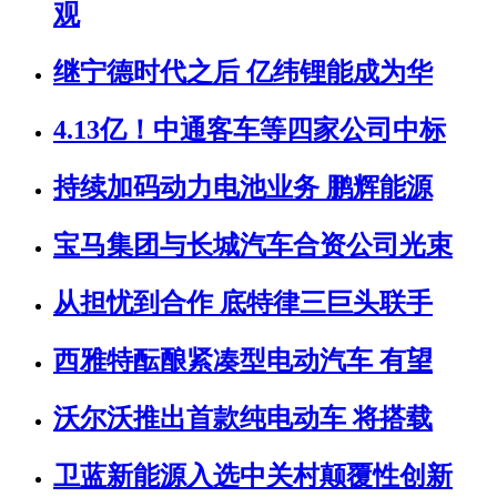
观
继宁德时代之后 亿纬锂能成为华
4.13亿！中通客车等四家公司中标
持续加码动力电池业务 鹏辉能源
宝马集团与长城汽车合资公司光束
从担忧到合作 底特律三巨头联手
西雅特酝酿紧凑型电动汽车 有望
沃尔沃推出首款纯电动车 将搭载
卫蓝新能源入选中关村颠覆性创新