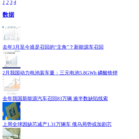
1
2
3
4
数据
去年3月至今谁是召回的“主角”？新能源车召回
2月我国动力电池装车量：三元电池5.8GWh 磷酸铁锂
去年我国新能源汽车召回83万辆 逾半数缺陷线索
上周全球因缺芯减产1.31万辆车 俄乌局势或加剧芯