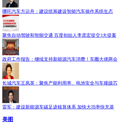
哪吒汽车方运舟：建议统筹建设智能汽车操作系统生态
聚焦自动驾驶和智能交通 百度创始人李彦宏提交3大提案
政府工作报告：继续支持新能源汽车消费！车圈大佬两会
长城汽车王凤英：聚焦产能利用率、电池安全与车规级芯
雷军：建设新能源车碳足迹核算体系 加快大功率快充基
美图