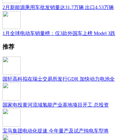
2月新能源乘用车批发销量达31.7万辆 出口4.53万辆
1月全球电动车销量榜：仅3款外国车上榜 Model 3跌
推荐
国轩高科拟在瑞士交易所发行GDR 加快动力电池全
国家电投黄河流域氢能产业基地项目开工 总投资
宝马集团电动化提速 今年量产及试产纯电车型将