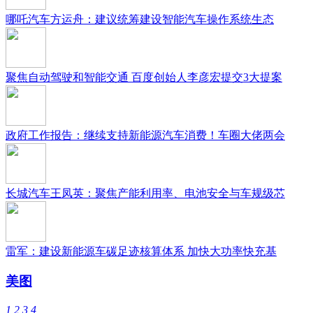
哪吒汽车方运舟：建议统筹建设智能汽车操作系统生态
聚焦自动驾驶和智能交通 百度创始人李彦宏提交3大提案
政府工作报告：继续支持新能源汽车消费！车圈大佬两会
长城汽车王凤英：聚焦产能利用率、电池安全与车规级芯
雷军：建设新能源车碳足迹核算体系 加快大功率快充基
美图
1
2
3
4