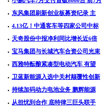
小鹏汽车7月交付首破8000台 前7月
东风集团刷新创业板募资纪录 主
4.13亿！中通客车等四家公司中标
天奇股份中报净利同比增长近6倍
宝马集团与长城汽车合资公司光束
西雅特酝酿紧凑型电动汽车 有望
卫蓝新能源入选中关村颠覆性创新
持续加码动力电池业务 鹏辉能源
从担忧到合作 底特律三巨头联手