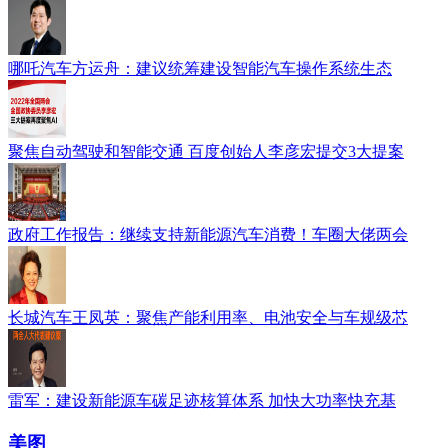
哪吒汽车方运舟：建议统筹建设智能汽车操作系统生态
聚焦自动驾驶和智能交通 百度创始人李彦宏提交3大提案
政府工作报告：继续支持新能源汽车消费！车圈大佬两会
长城汽车王凤英：聚焦产能利用率、电池安全与车规级芯
雷军：建设新能源车碳足迹核算体系 加快大功率快充基
美图