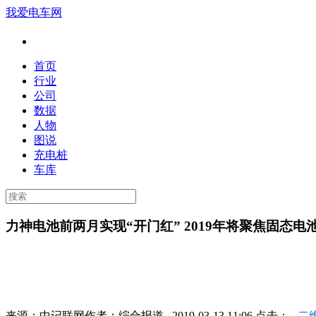
我爱电车网
首页
行业
公司
数据
人物
图说
充电桩
车库
力神电池前两月实现“开门红” 2019年将聚焦固态电
来源：
中记联网
作者：
综合报道
2019-03-13 11:06 点击：
二