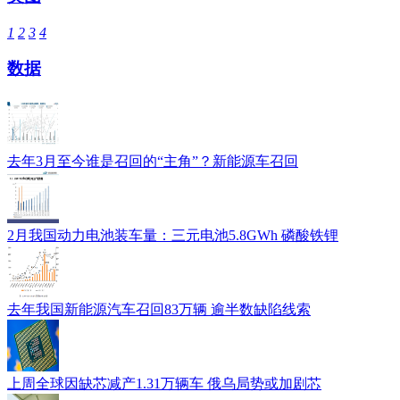
1
2
3
4
数据
去年3月至今谁是召回的“主角”？新能源车召回
2月我国动力电池装车量：三元电池5.8GWh 磷酸铁锂
去年我国新能源汽车召回83万辆 逾半数缺陷线索
上周全球因缺芯减产1.31万辆车 俄乌局势或加剧芯