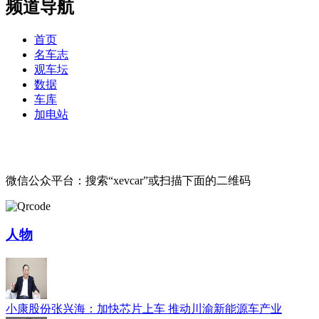
频道导航
首页
名车志
观车坛
数据
车库
加电站
微信公众平台：搜索“xevcar”或扫描下面的二维码
人物
小康股份张兴海：加快芯片上车 推动川渝新能源车产业