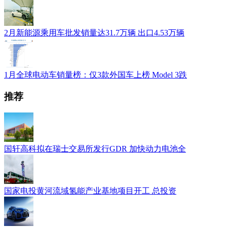
2月新能源乘用车批发销量达31.7万辆 出口4.53万辆
1月全球电动车销量榜：仅3款外国车上榜 Model 3跌
推荐
国轩高科拟在瑞士交易所发行GDR 加快动力电池全
国家电投黄河流域氢能产业基地项目开工 总投资