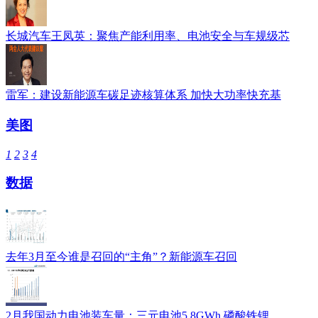
长城汽车王凤英：聚焦产能利用率、电池安全与车规级芯
雷军：建设新能源车碳足迹核算体系 加快大功率快充基
美图
1
2
3
4
数据
去年3月至今谁是召回的“主角”？新能源车召回
2月我国动力电池装车量：三元电池5.8GWh 磷酸铁锂