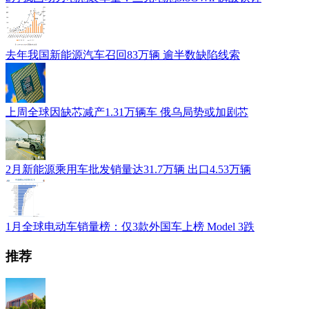
去年我国新能源汽车召回83万辆 逾半数缺陷线索
上周全球因缺芯减产1.31万辆车 俄乌局势或加剧芯
2月新能源乘用车批发销量达31.7万辆 出口4.53万辆
1月全球电动车销量榜：仅3款外国车上榜 Model 3跌
推荐