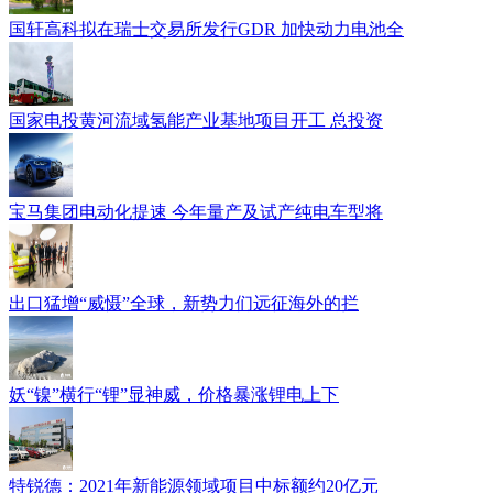
国轩高科拟在瑞士交易所发行GDR 加快动力电池全
国家电投黄河流域氢能产业基地项目开工 总投资
宝马集团电动化提速 今年量产及试产纯电车型将
出口猛增“威慑”全球，新势力们远征海外的拦
妖“镍”横行“锂”显神威，价格暴涨锂电上下
特锐德：2021年新能源领域项目中标额约20亿元