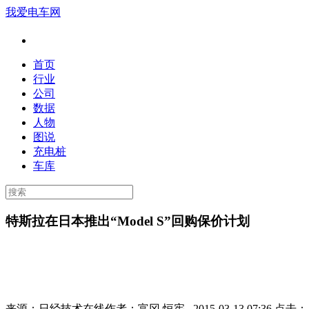
我爱电车网
首页
行业
公司
数据
人物
图说
充电桩
车库
特斯拉在日本推出“Model S”回购保价计划
来源：
日经技术在线
作者：
富冈 恒宪
2015-03-13 07:36 点击：