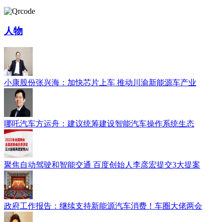
人物
小康股份张兴海：加快芯片上车 推动川渝新能源车产业
哪吒汽车方运舟：建议统筹建设智能汽车操作系统生态
聚焦自动驾驶和智能交通 百度创始人李彦宏提交3大提案
政府工作报告：继续支持新能源汽车消费！车圈大佬两会