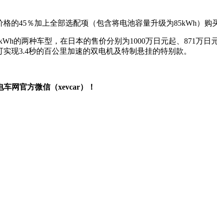
价格的45％加上全部选配项（包含将电池容量升级为85kWh）购
60kWh的两种车型，在日本的售价分别为1000万日元起、871万
可实现3.4秒的百公里加速的双电机及特制悬挂的特别款。
网官方微信（xevcar）！