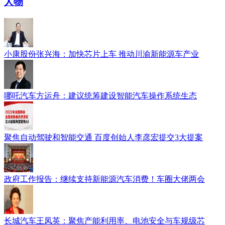
人物
小康股份张兴海：加快芯片上车 推动川渝新能源车产业
哪吒汽车方运舟：建议统筹建设智能汽车操作系统生态
聚焦自动驾驶和智能交通 百度创始人李彦宏提交3大提案
政府工作报告：继续支持新能源汽车消费！车圈大佬两会
长城汽车王凤英：聚焦产能利用率、电池安全与车规级芯