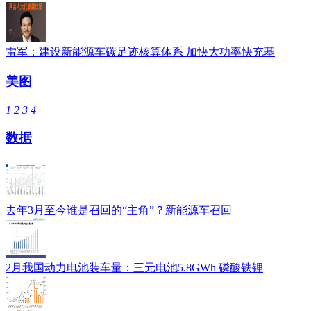
雷军：建设新能源车碳足迹核算体系 加快大功率快充基
美图
1
2
3
4
数据
去年3月至今谁是召回的“主角”？新能源车召回
2月我国动力电池装车量：三元电池5.8GWh 磷酸铁锂