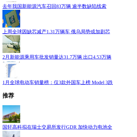
去年我国新能源汽车召回83万辆 逾半数缺陷线索
上周全球因缺芯减产1.31万辆车 俄乌局势或加剧芯
2月新能源乘用车批发销量达31.7万辆 出口4.53万辆
1月全球电动车销量榜：仅3款外国车上榜 Model 3跌
推荐
国轩高科拟在瑞士交易所发行GDR 加快动力电池全