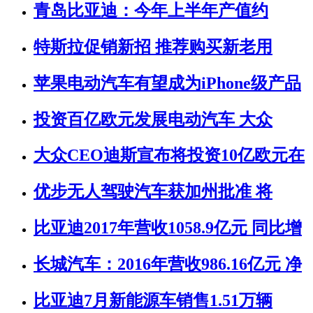
青岛比亚迪：今年上半年产值约
特斯拉促销新招 推荐购买新老用
苹果电动汽车有望成为iPhone级产品
投资百亿欧元发展电动汽车 大众
大众CEO迪斯宣布将投资10亿欧元在
优步无人驾驶汽车获加州批准 将
比亚迪2017年营收1058.9亿元 同比增
长城汽车：2016年营收986.16亿元 净
比亚迪7月新能源车销售1.51万辆