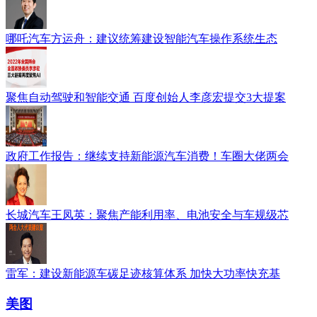
哪吒汽车方运舟：建议统筹建设智能汽车操作系统生态
聚焦自动驾驶和智能交通 百度创始人李彦宏提交3大提案
政府工作报告：继续支持新能源汽车消费！车圈大佬两会
长城汽车王凤英：聚焦产能利用率、电池安全与车规级芯
雷军：建设新能源车碳足迹核算体系 加快大功率快充基
美图