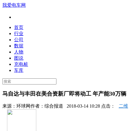
我爱电车网
首页
行业
公司
数据
人物
图说
充电桩
车库
马自达与丰田在美合资新厂即将动工 年产能30万辆
来源：
环球网
作者：
综合报道
2018-03-14 10:28 点击：
二维