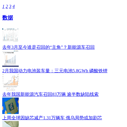
1
2
3
4
数据
去年3月至今谁是召回的“主角”？新能源车召回
2月我国动力电池装车量：三元电池5.8GWh 磷酸铁锂
去年我国新能源汽车召回83万辆 逾半数缺陷线索
上周全球因缺芯减产1.31万辆车 俄乌局势或加剧芯