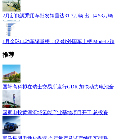
2月新能源乘用车批发销量达31.7万辆 出口4.53万辆
1月全球电动车销量榜：仅3款外国车上榜 Model 3跌
推荐
国轩高科拟在瑞士交易所发行GDR 加快动力电池全
国家电投黄河流域氢能产业基地项目开工 总投资
宝马集团电动化提速 今年量产及试产纯电车型将