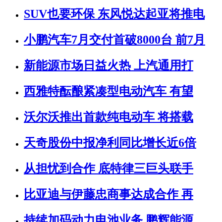
SUV也要环保 东风悦达起亚将推电
小鹏汽车7月交付首破8000台 前7月
新能源市场日益火热 上汽通用打
西雅特酝酿紧凑型电动汽车 有望
沃尔沃推出首款纯电动车 将搭载
天奇股份中报净利同比增长近6倍
从担忧到合作 底特律三巨头联手
比亚迪与伊藤忠商事达成合作 再
持续加码动力电池业务 鹏辉能源