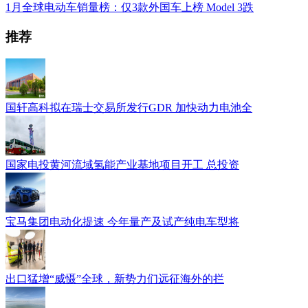
1月全球电动车销量榜：仅3款外国车上榜 Model 3跌
推荐
国轩高科拟在瑞士交易所发行GDR 加快动力电池全
国家电投黄河流域氢能产业基地项目开工 总投资
宝马集团电动化提速 今年量产及试产纯电车型将
出口猛增“威慑”全球，新势力们远征海外的拦