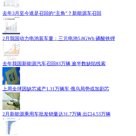
去年3月至今谁是召回的“主角”？新能源车召回
2月我国动力电池装车量：三元电池5.8GWh 磷酸铁锂
去年我国新能源汽车召回83万辆 逾半数缺陷线索
上周全球因缺芯减产1.31万辆车 俄乌局势或加剧芯
2月新能源乘用车批发销量达31.7万辆 出口4.53万辆