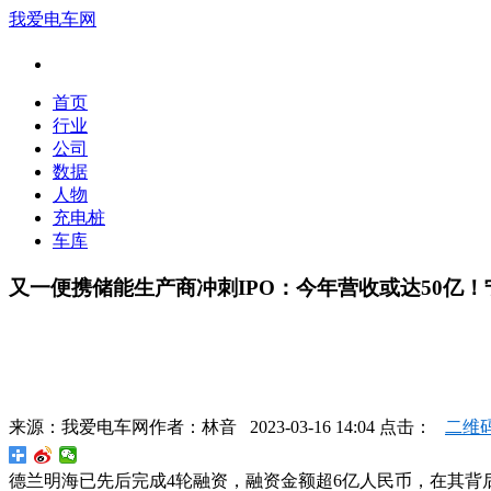
我爱电车网
首页
行业
公司
数据
人物
充电桩
车库
又一便携储能生产商冲刺IPO：今年营收或达50亿
来源：
我爱电车网
作者：
林音
2023-03-16 14:04 点击：
二维
德兰明海已先后完成4轮融资，融资金额超6亿人民币，在其