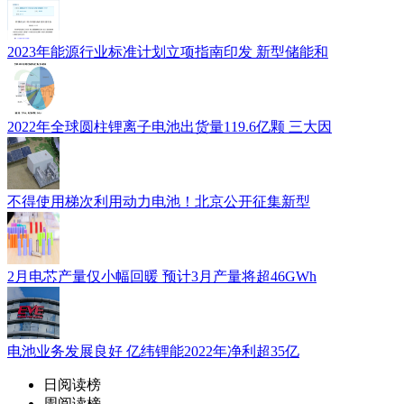
2023年能源行业标准计划立项指南印发 新型储能和
2022年全球圆柱锂离子电池出货量119.6亿颗 三大因
不得使用梯次利用动力电池！北京公开征集新型
2月电芯产量仅小幅回暖 预计3月产量将超46GWh
电池业务发展良好 亿纬锂能2022年净利超35亿
日阅读榜
周阅读榜