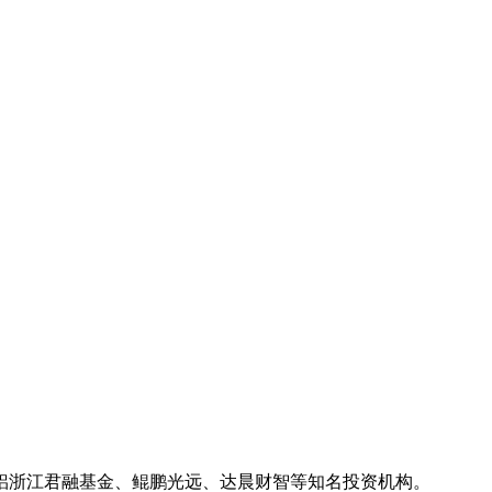
铝浙江君融基金、鲲鹏光远、达晨财智等知名投资机构。