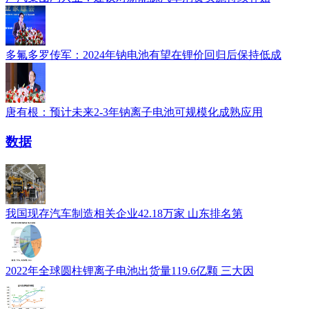
多氟多罗传军：2024年钠电池有望在锂价回归后保持低成
唐有根：预计未来2-3年钠离子电池可规模化成熟应用
数据
我国现存汽车制造相关企业42.18万家 山东排名第
2022年全球圆柱锂离子电池出货量119.6亿颗 三大因