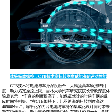
体验极致操控，CTB技术高扭转刚度赋能海豹运动性能
CTB技术将电池与车身深度融合，大幅提高车辆扭转刚
度，助力拓宽操控上限。吉林大学汽车研究院院长管欣深度体
验后表示：“车身的刚度提高了，能保证驾驶的时候车辆的反
应时间特别短。”在CTB加持下，比亚迪海豹扭转刚度高达
40500N·m/°，扁平化的刀片电池与车身的集成化设计同时带来
跑车级低质心，助力海豹麋鹿测试通过车速达83.5km/h，单移