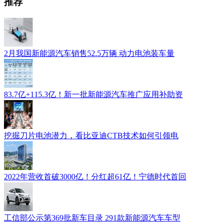
推荐
2月我国新能源汽车销售52.5万辆 动力电池装车量
83.7亿+115.3亿！新一批新能源汽车推广应用补助资
挖掘刀片电池潜力，看比亚迪CTB技术如何引领电
2022年营收首破3000亿！分红超61亿！宁德时代首回
工信部公示第369批新车目录 291款新能源汽车车型