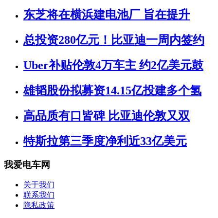
东芝将在横浜建电池厂 旨在提升
总投资280亿元！比亚迪一周内签约
Uber补贴伦敦4万车主 约2亿美元鼓
雄韬股份拟募资14.15亿投建多个氢
高品质有口皆碑 比亚迪伦敦又双
特斯拉第三季度净利近33亿美元
我爱电车网
关于我们
联系我们
隐私政策