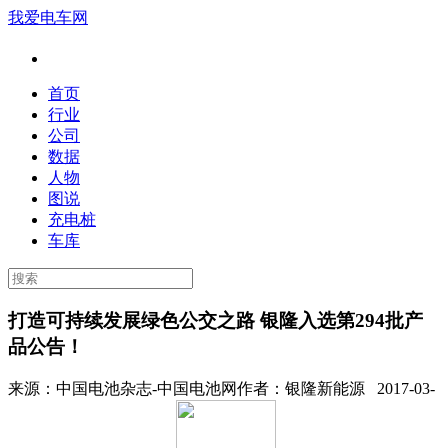
我爱电车网
首页
行业
公司
数据
人物
图说
充电桩
车库
打造可持续发展绿色公交之路 银隆入选第294批产
品公告！
来源：
中国电池杂志-中国电池网
作者：
银隆新能源
2017-03-