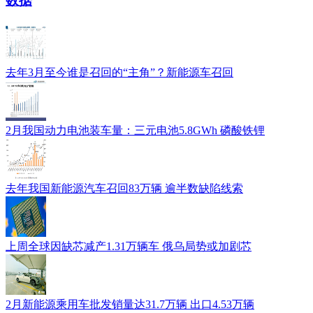
数据
去年3月至今谁是召回的“主角”？新能源车召回
2月我国动力电池装车量：三元电池5.8GWh 磷酸铁锂
去年我国新能源汽车召回83万辆 逾半数缺陷线索
上周全球因缺芯减产1.31万辆车 俄乌局势或加剧芯
2月新能源乘用车批发销量达31.7万辆 出口4.53万辆