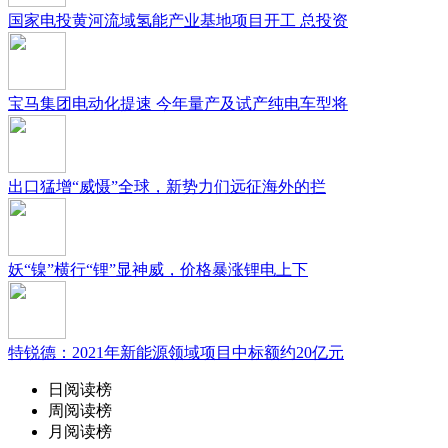
国家电投黄河流域氢能产业基地项目开工 总投资
宝马集团电动化提速 今年量产及试产纯电车型将
出口猛增“威慑”全球，新势力们远征海外的拦
妖“镍”横行“锂”显神威，价格暴涨锂电上下
特锐德：2021年新能源领域项目中标额约20亿元
日阅读榜
周阅读榜
月阅读榜