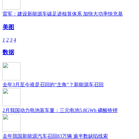
雷军：建设新能源车碳足迹核算体系 加快大功率快充基
美图
1
2
3
4
数据
去年3月至今谁是召回的“主角”？新能源车召回
2月我国动力电池装车量：三元电池5.8GWh 磷酸铁锂
去年我国新能源汽车召回83万辆 逾半数缺陷线索