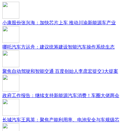
小康股份张兴海：加快芯片上车 推动川渝新能源车产业
哪吒汽车方运舟：建议统筹建设智能汽车操作系统生态
聚焦自动驾驶和智能交通 百度创始人李彦宏提交3大提案
政府工作报告：继续支持新能源汽车消费！车圈大佬两会
长城汽车王凤英：聚焦产能利用率、电池安全与车规级芯