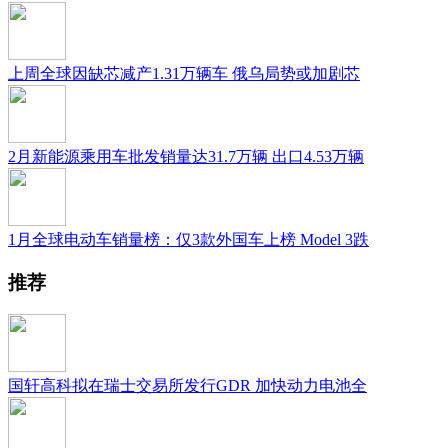
上周全球因缺芯减产1.31万辆车 俄乌局势或加剧芯
2月新能源乘用车批发销量达31.7万辆 出口4.53万辆
1月全球电动车销量榜：仅3款外国车上榜 Model 3跌
推荐
国轩高科拟在瑞士交易所发行GDR 加快动力电池全