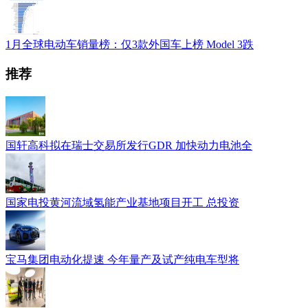
1月全球电动车销量榜：仅3款外国车上榜 Model 3跌
推荐
国轩高科拟在瑞士交易所发行GDR 加快动力电池全
国家电投黄河流域氢能产业基地项目开工 总投资
宝马集团电动化提速 今年量产及试产纯电车型将