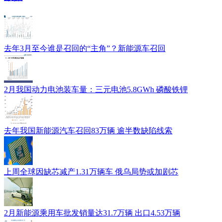
去年3月至今谁是召回的“主角”？新能源车召回
2月我国动力电池装车量：三元电池5.8GWh 磷酸铁锂
去年我国新能源汽车召回83万辆 逾半数缺陷线索
上周全球因缺芯减产1.31万辆车 俄乌局势或加剧芯
2月新能源乘用车批发销量达31.7万辆 出口4.53万辆