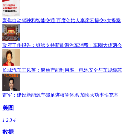
聚焦自动驾驶和智能交通 百度创始人李彦宏提交3大提案
政府工作报告：继续支持新能源汽车消费！车圈大佬两会
长城汽车王凤英：聚焦产能利用率、电池安全与车规级芯
雷军：建设新能源车碳足迹核算体系 加快大功率快充基
美图
1
2
3
4
数据