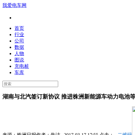
我爱电车网
首页
行业
公司
数据
人物
图说
充电桩
车库
湖南与北汽签订新协议 推进株洲新能源车动力电池
来源：
株洲日报
作者：
朱洁
2017-03-17 17:55 点击：
二维码