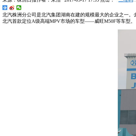
北汽株洲分公司是北汽集团湖南在建的规模最大的企业之一。去年
北汽首款定位A级高端MPV市场的车型——威旺M50F等车型。