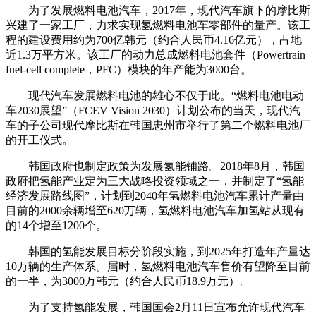
为了发展燃料电池汽车，2017年，现代汽车旗下的摩比斯
兴建了一家工厂，力求实现氢燃料电池车零部件的量产。该工
程的建设费用约为700亿韩元（约合人民币4.16亿元），占地
近1.3万平方米。该工厂的动力总成燃料电池套件（Powertrain
fuel-cell complete，PFC）模块的年产能为3000台。
现代汽车发展燃料电池的雄心不仅于此。“燃料电池电动
车2030展望”（FCEV Vision 2030）计划公布的当天，现代汽
车的子公司现代摩比斯在韩国忠州市举行了第二个燃料电池厂
的开工仪式。
韩国政府也制定政策为发展氢能铺路。2018年8月，韩国
政府把氢能产业定为三大战略投资领域之一，并制定了“氢能
经济发展路线图”，计划到2040年氢燃料电池汽车累计产量由
目前的2000余辆增至620万辆，氢燃料电池汽车加氢站从现有
的14个增至1200个。
韩国的氢能发展目标分阶段实施，到2025年打造年产量达
10万辆的生产体系。届时，氢燃料电池汽车售价有望降至目前
的一半，为3000万韩元（约合人民币18.9万元）。
为了支持氢能发展，韩国国会2月11日宣布允许现代汽车