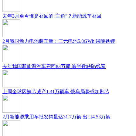
去年3月至今谁是召回的“主角”？新能源车召回
2月我国动力电池装车量：三元电池5.8GWh 磷酸铁锂
去年我国新能源汽车召回83万辆 逾半数缺陷线索
上周全球因缺芯减产1.31万辆车 俄乌局势或加剧芯
2月新能源乘用车批发销量达31.7万辆 出口4.53万辆