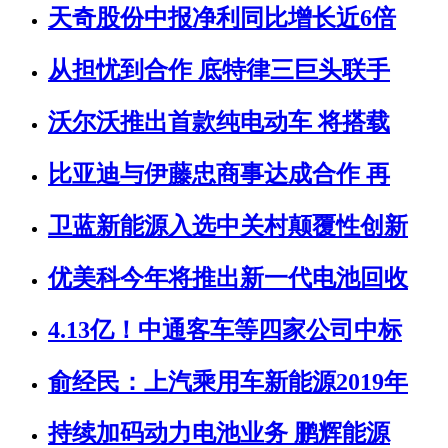
天奇股份中报净利同比增长近6倍
从担忧到合作 底特律三巨头联手
沃尔沃推出首款纯电动车 将搭载
比亚迪与伊藤忠商事达成合作 再
卫蓝新能源入选中关村颠覆性创新
优美科今年将推出新一代电池回收
4.13亿！中通客车等四家公司中标
俞经民：上汽乘用车新能源2019年
持续加码动力电池业务 鹏辉能源