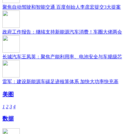
聚焦自动驾驶和智能交通 百度创始人李彦宏提交3大提案
政府工作报告：继续支持新能源汽车消费！车圈大佬两会
长城汽车王凤英：聚焦产能利用率、电池安全与车规级芯
雷军：建设新能源车碳足迹核算体系 加快大功率快充基
美图
1
2
3
4
数据