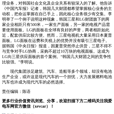
理业务，对韩国社会文化及企业关系有较深入的了解。他告诉
《中国汽车报》记者，韩国几大财团都希望掌握核心业务的主
动权，把命运掌握在自己手上，因此核心业务很少有交集。李
明举了一个例子说明这种现象，韩国三星和LG财团旗下的两
家企业相距只有500米，一家生产面板，另一家的电视产品需
要使用面板。LG的面板在全球有良好的声誉，两者相距如此
近，配套供应比较方便。然而，三星电视机大量采用日本夏普
面板。LG面板在运费和关税上的优势并没有吸引三星电子。
据韩国《中央日报》报道，因夏普突然停止供货，三星不得不
与竞争对手LG协商，采购不超过10万块的电视面板。这成为
LG向三星供应面板的首个案例。“韩国几大财团之间的竞争性
比较强。”李明说。
现代集团涉足建筑、汽车、造船等多个领域，却没有电池
生产企业，或许这是现代汽车的一个担忧，大力发展燃料电池
汽车也许成为现代汽车的必然选择。
责任编辑：陈语
更多行业价值资讯浏览、分享，欢迎扫描下方二维码关注我爱
电车网官方微信（xevcar）！