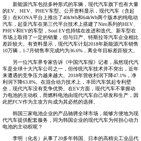
新能源汽车包括多种形式的车辆，现代汽车旗下也有大量
的EV、HEV、PHEV车型。公开资料显示，现代汽车（含起
亚）在KONA平台上推出了40kWh和64kWh两个版本的纯电动
汽车，起亚汽车在第三代平台技术上搭建了Niro系列的HEV、
PHEV和EV的车型，Soul EV也持续在改进和迭代。新车型在
市场上取得了一定的销量，但与日产、特斯拉等汽车企业相比
差距较大。有资料显示，现代汽车计划2018年新能源汽车销售
10万辆，1-7月销售率完成约为36.6%，离全年目标差距较大。
另一位汽车界专家告诉《中国汽车报》记者，虽然现代汽
车是全球十大汽车公司之一，但传统汽车技术并不突出，近年
来遭遇的竞争压力越来越大。2018年营收利润下降47.1%，净
利润下降63.8%。在混合动力技术上，丰田汽车筑起专利壁
垒，现代汽车没有竞争优势。在EV方面，现代汽车不掌握动
力电池的主动权，而燃料电池由现代汽车自己研发和生产，因
此把FCV作为主攻方向成为其必然的选择。
韩国三家电池企业的产品驰骋全球市场，能够方便地为现
代汽车提供配套服务，同为韩国企业的现代汽车为何担心动力
电池的主动权呢？
李明（化名）从事了20多年韩国、日本的高精尖工业品代