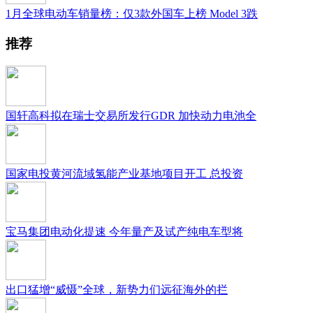
1月全球电动车销量榜：仅3款外国车上榜 Model 3跌
推荐
国轩高科拟在瑞士交易所发行GDR 加快动力电池全
国家电投黄河流域氢能产业基地项目开工 总投资
宝马集团电动化提速 今年量产及试产纯电车型将
出口猛增“威慑”全球，新势力们远征海外的拦