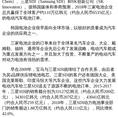
Chem）、三星SDI（Samsung SDI）和SK创新公司（SK
Innovation）。据韩国媒体和券商预测，2018年三家电池企业
总共赢得了全球客户约110万亿韩元（约合人民币6535亿元）
的电动汽车电池订单。
韩国电池企业很早面向全球市场，以较好的质量成为汽车
企业的供应商之一。
三家电池企业的订单来自于全球著名汽车企业。大众、戴
姆勒、福特、通用等企业先后公布了发展战略，电动汽车都成
为重点发展方向之一，并且加大了投资。不断量产的电动汽车
对动力电池有强劲的需求。
早在2009年，宝马与三星SDI就缔结了合作关系，由后者
为其i品牌供应锂电池电芯。三星SDI的客户还有德国大众、美
国克莱斯勒、印度马恒大等汽车企业。这些汽车企业大力发展
电动汽车给三星SDI送去了源源不断的电池订单。2015-2017
年，三星SDI的销售额分别为33127亿韩元（约合人民币200亿
元），34301亿韩元（约合人民币207亿元），43041亿韩元
（约合人民币259 亿元）。2018年，三星SDI动力电池事业部
门的销售额达1.88万亿韩元（约合人民111亿元），同比增长
42.6%。