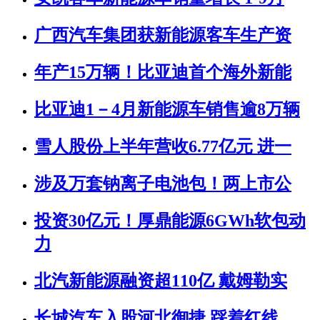
广西汽车集团获新能源客车生产资
年产15万辆！比亚迪首个海外新能
比亚迪1－4月新能源车销售逾8万辆
雪人股份上半年营收6.77亿元 进一
涉及万套钠离子电池包！两上市公
投资30亿元！厚鼎能源6GWh软包动
力
北汽新能源融资超110亿 戴姆勒实
长城汽车入股河北御捷 踩着红线