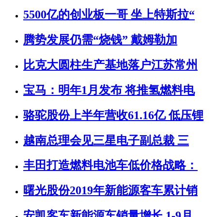
5500亿的创业板一哥 坐上特斯拉“
腾势发展仍需“烧钱” 戴姆勒加
比克大圆柱生产基地落户江苏常州
宝马：明年1月发布 将推氢燃料电
骆驼股份上半年营收61.16亿 低压锂
越南总理会见三星电子副总裁 三
丰田打造燃料电池车低价格战略：
曙光股份2019年新能源客车累计销
安凯客车新能源车销量增长 1-9月