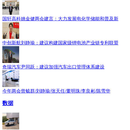
国轩高科姚金健两会建言：大力发展电化学储能和普及新
中创新航刘静瑜：建议构建国家级锂电池产业链专利联盟
奇瑞汽车尹同跃：建议加强汽车出口管理体系建设
今年两会曾毓群/刘静瑜/张天任/董明珠/李良彬/陈雪华
数据