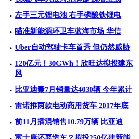
左手三元锂电池 右手磷酸铁锂电
瞄准新能源环卫车蓝海市场 华信
Uber自动驾驶卡车首秀 但仍然威胁
120亿元！30GWh！欣旺达拟投建东
风
比亚迪秦7月销量达4030辆 今年累计
雷诺推两款电动商用货车 2017年底
前11月插混销售10.79万辆 比亚迪
富士康还要造车？拟投250亿建新能