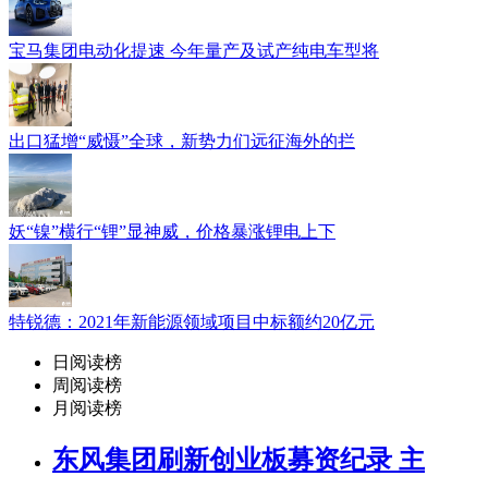
宝马集团电动化提速 今年量产及试产纯电车型将
出口猛增“威慑”全球，新势力们远征海外的拦
妖“镍”横行“锂”显神威，价格暴涨锂电上下
特锐德：2021年新能源领域项目中标额约20亿元
日阅读榜
周阅读榜
月阅读榜
东风集团刷新创业板募资纪录 主