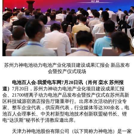
苏州力神电池动力电池产业化项目建设成果汇报会 新品发布
会暨投产仪式现场
电池百人会-我爱电车网7月20日讯（肖何 栾水 苏州报
道）
7月20日，苏州力神动力电池产业化项目建设成果汇报
会、21700锂离子动力电池产品发布会暨投产仪式在苏州高新
区科技城源宿酒店报告厅隆重举行。出席本次活动的行业专
家、整车企业代表，供应商代表，行业媒体等达300余名，电
池百人会理事长、中关村新型电池技术创新联盟秘书长、锂
电“达沃斯”秘书长于清教应邀出席。
天津力神电池股份有限公司（以下简称力神电池）是一家