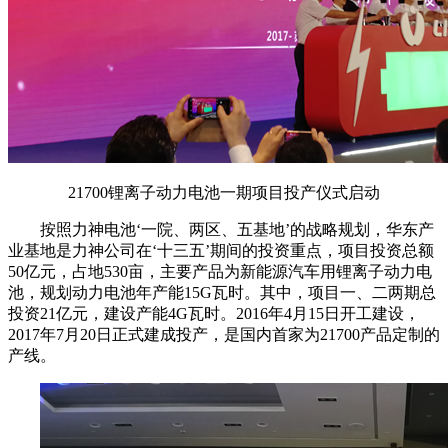
21700锂离子动力电池一期项目投产仪式启动
按照力神电池‘一院、两区、五基地’的战略规划，华东产
业基地是力神公司在‘十三五’期间的投资重点，项目投资总额
50亿元，占地530亩，主要产品为新能源汽车用锂离子动力电
池，规划动力电池年产能15G瓦时。其中，项目一、二两期总
投资21亿元，建设产能4G瓦时。2016年4月15日开工建设，
2017年7月20日正式建成投产，是国内首家为21700产品定制的
产线。