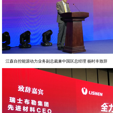
江森自控能源动力业务副总裁兼中国区总经理 杨时丰致辞