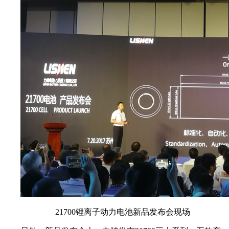
21700锂离子动力电池新品发布会现场