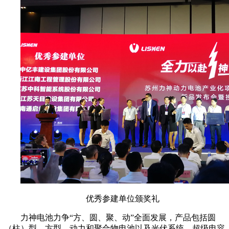
优秀参建单位颁奖礼
力神电池力争“方、圆、聚、动”全面发展，产品包括圆
（柱）型、方型、动力和聚合物电池以及光伏系统、超级电容