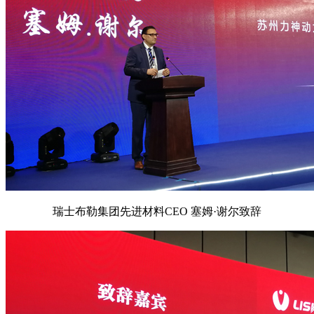
瑞士布勒集团先进材料CEO 塞姆·谢尔致辞