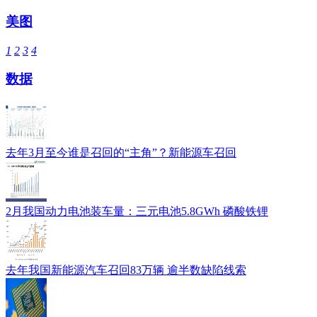
美图
1
2
3
4
数据
去年3月至今谁是召回的“主角”？新能源车召回
2月我国动力电池装车量：三元电池5.8GWh 磷酸铁锂
去年我国新能源汽车召回83万辆 逾半数缺陷线索