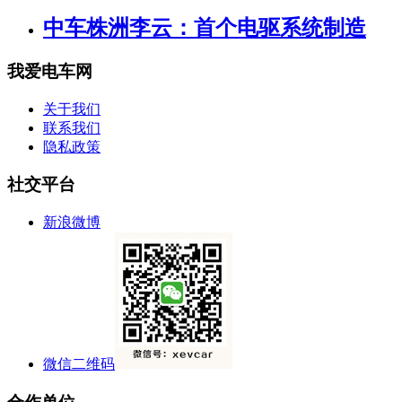
中车株洲李云：首个电驱系统制造
我爱电车网
关于我们
联系我们
隐私政策
社交平台
新浪微博
微信二维码