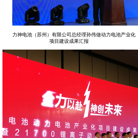
力神电池（苏州）有限公司总经理孙伟做动力电池产业化
项目建设成果汇报