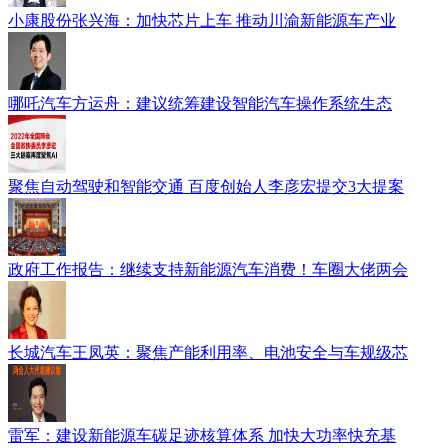
小康股份张兴海：加快芯片上车 推动川渝新能源车产业
哪吒汽车方运舟：建议统筹建设智能汽车操作系统生态
聚焦自动驾驶和智能交通 百度创始人李彦宏提交3大提案
政府工作报告：继续支持新能源汽车消费！车圈大佬两会
长城汽车王凤英：聚焦产能利用率、电池安全与车规级芯
雷军：建设新能源车碳足迹核算体系 加快大功率快充基