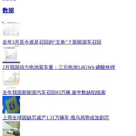
数据
去年3月至今谁是召回的“主角”？新能源车召回
2月我国动力电池装车量：三元电池5.8GWh 磷酸铁锂
去年我国新能源汽车召回83万辆 逾半数缺陷线索
上周全球因缺芯减产1.31万辆车 俄乌局势或加剧芯