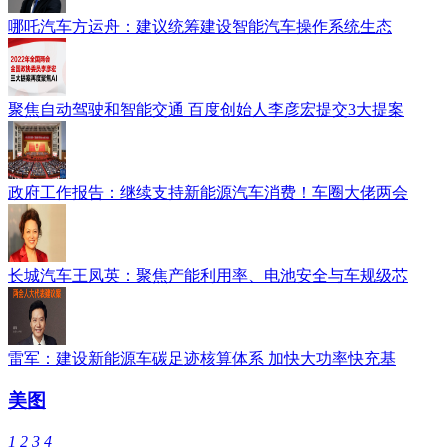
哪吒汽车方运舟：建议统筹建设智能汽车操作系统生态
聚焦自动驾驶和智能交通 百度创始人李彦宏提交3大提案
政府工作报告：继续支持新能源汽车消费！车圈大佬两会
长城汽车王凤英：聚焦产能利用率、电池安全与车规级芯
雷军：建设新能源车碳足迹核算体系 加快大功率快充基
美图
1
2
3
4