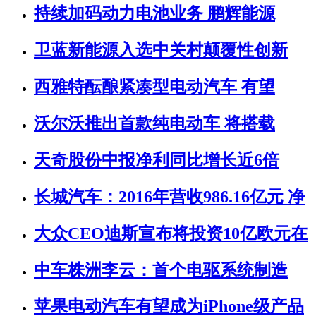
持续加码动力电池业务 鹏辉能源
卫蓝新能源入选中关村颠覆性创新
西雅特酝酿紧凑型电动汽车 有望
沃尔沃推出首款纯电动车 将搭载
天奇股份中报净利同比增长近6倍
长城汽车：2016年营收986.16亿元 净
大众CEO迪斯宣布将投资10亿欧元在
中车株洲李云：首个电驱系统制造
苹果电动汽车有望成为iPhone级产品