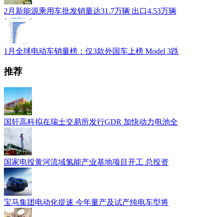
2月新能源乘用车批发销量达31.7万辆 出口4.53万辆
1月全球电动车销量榜：仅3款外国车上榜 Model 3跌
推荐
国轩高科拟在瑞士交易所发行GDR 加快动力电池全
国家电投黄河流域氢能产业基地项目开工 总投资
宝马集团电动化提速 今年量产及试产纯电车型将