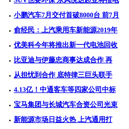
SUV也要环保 东风悦达起亚将推电
小鹏汽车7月交付首破8000台 前7月
俞经民：上汽乘用车新能源2019年
优美科今年将推出新一代电池回收
比亚迪与伊藤忠商事达成合作 再
从担忧到合作 底特律三巨头联手
4.13亿！中通客车等四家公司中标
宝马集团与长城汽车合资公司光束
新能源市场日益火热 上汽通用打