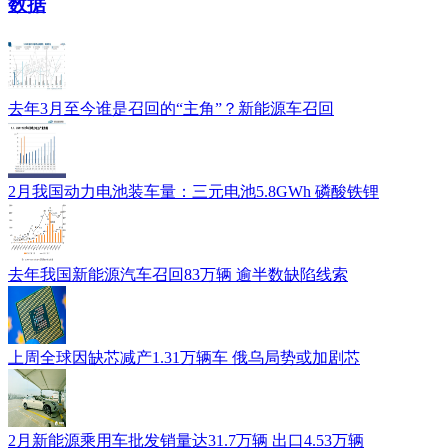
数据
去年3月至今谁是召回的“主角”？新能源车召回
2月我国动力电池装车量：三元电池5.8GWh 磷酸铁锂
去年我国新能源汽车召回83万辆 逾半数缺陷线索
上周全球因缺芯减产1.31万辆车 俄乌局势或加剧芯
2月新能源乘用车批发销量达31.7万辆 出口4.53万辆