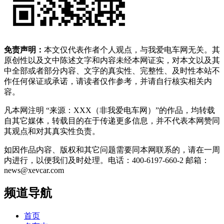
免责声明：
本文仅代表作者个人观点，与我爱电车网无关。其
原创性以及文中陈述文字和内容未经本网证实，对本文以及其
中全部或者部分内容、文字的真实性、完整性、及时性本站不
作任何保证或承诺，请读者仅作参考，并请自行核实相关内
容。
凡本网注明 “来源：XXX（非我爱电车网）”的作品，均转载
自其它媒体，转载目的在于传递更多信息，并不代表本网赞同
其观点和对其真实性负责。
如因作品内容、版权和其它问题需要同本网联系的，请在一周
内进行，以便我们及时处理。电话：400-6197-660-2 邮箱：
news@xevcar.com
频道导航
首页