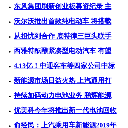
东风集团刷新创业板募资纪录 主
沃尔沃推出首款纯电动车 将搭载
从担忧到合作 底特律三巨头联手
西雅特酝酿紧凑型电动汽车 有望
4.13亿！中通客车等四家公司中标
新能源市场日益火热 上汽通用打
持续加码动力电池业务 鹏辉能源
优美科今年将推出新一代电池回收
俞经民：上汽乘用车新能源2019年