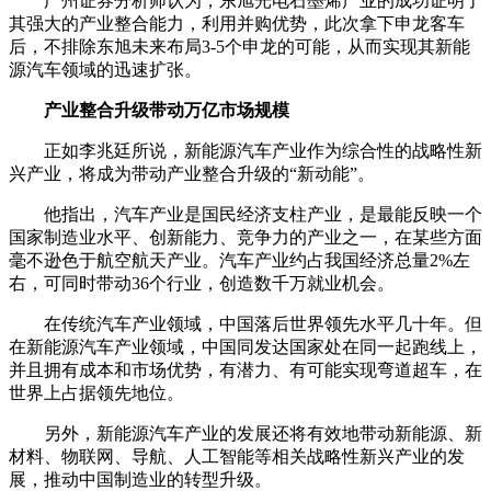
广州证券分析师认为，东旭光电石墨烯产业的成功证明了
其强大的产业整合能力，利用并购优势，此次拿下申龙客车
后，不排除东旭未来布局3-5个申龙的可能，从而实现其新能
源汽车领域的迅速扩张。
产业整合升级带动万亿市场规模
正如李兆廷所说，新能源汽车产业作为综合性的战略性新
兴产业，将成为带动产业整合升级的“新动能”。
他指出，汽车产业是国民经济支柱产业，是最能反映一个
国家制造业水平、创新能力、竞争力的产业之一，在某些方面
毫不逊色于航空航天产业。汽车产业约占我国经济总量2%左
右，可同时带动36个行业，创造数千万就业机会。
在传统汽车产业领域，中国落后世界领先水平几十年。但
在新能源汽车产业领域，中国同发达国家处在同一起跑线上，
并且拥有成本和市场优势，有潜力、有可能实现弯道超车，在
世界上占据领先地位。
另外，新能源汽车产业的发展还将有效地带动新能源、新
材料、物联网、导航、人工智能等相关战略性新兴产业的发
展，推动中国制造业的转型升级。