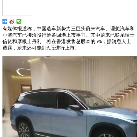
有媒体报道称，中国造车新势力三巨头蔚来汽车、理想汽车和
小鹏汽车已接洽投行筹备回港上市事宜。其中蔚来已联系瑞士
信贷和摩根士丹利，将在香港发售总股本的5%；据消息人士
透露，蔚来还可能到A股进行上市。