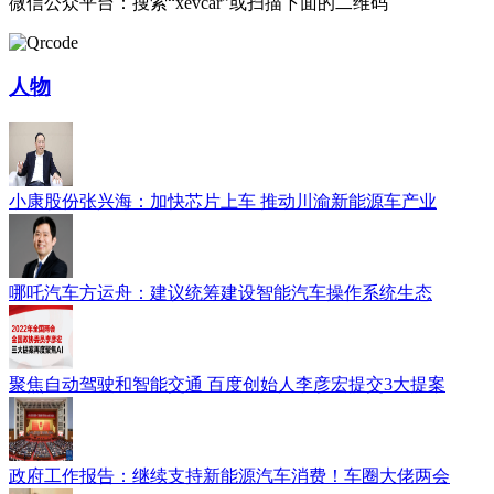
微信公众平台：搜索“xevcar”或扫描下面的二维码
人物
小康股份张兴海：加快芯片上车 推动川渝新能源车产业
哪吒汽车方运舟：建议统筹建设智能汽车操作系统生态
聚焦自动驾驶和智能交通 百度创始人李彦宏提交3大提案
政府工作报告：继续支持新能源汽车消费！车圈大佬两会