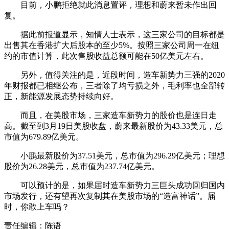
目前，小鹏拒绝就此消息置评，理想和蔚来暂未作出回
复。
据此前报道显示，知情人士表示，这三家公司的目标都是
出售其在香港扩大后股本的至少5%。按照三家公司周一在纽
约的市值计算，此次售股收益总额可能在50亿美元左右。
另外，值得关注的是，近段时间，造车新势力三强的2020
年财报都已相继公布，三者除了均亏损之外，毛利率也全部转
正，新能源发展态势持续向好。
而且，在美股市场，三家造车新势力的股价也是连日走
高。截至到3月19日美股收盘，蔚来最新股价为43.33美元，总
市值为679.89亿美元。
小鹏最新股价为37.51美元，总市值为296.29亿美元；理想
股价为26.28美元，总市值为237.74亿美元。
可以预计的是，如果届时造车新势力三巨头成功回归国内
市场发行，还有望再次复制其在美股市场的“造富神话”。届
时，你敢上车吗？
责任编辑：陈语