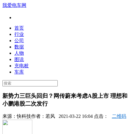
我爱电车网
首页
行业
公司
数据
人物
图说
充电桩
车库
新势力三巨头回归？网传蔚来考虑A股上市 理想和
小鹏港股二次发行
来源：
快科技
作者：
若风
2021-03-22 16:04 点击：
二维码