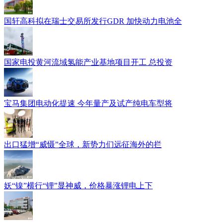
国轩高科拟在瑞士交易所发行GDR 加快动力电池全
国家电投黄河流域氢能产业基地项目开工 总投资
宝马集团电动化提速 今年量产及试产纯电车型将
出口猛增“威慑”全球，新势力们远征海外的拦
妖“镍”横行“锂”显神威，价格暴涨锂电上下