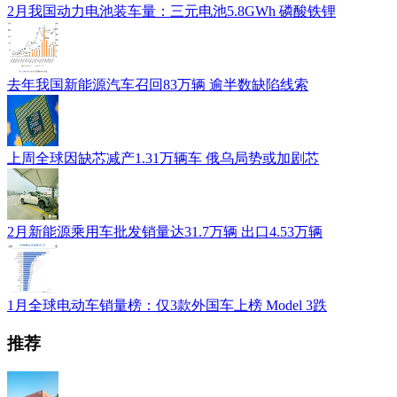
2月我国动力电池装车量：三元电池5.8GWh 磷酸铁锂
去年我国新能源汽车召回83万辆 逾半数缺陷线索
上周全球因缺芯减产1.31万辆车 俄乌局势或加剧芯
2月新能源乘用车批发销量达31.7万辆 出口4.53万辆
1月全球电动车销量榜：仅3款外国车上榜 Model 3跌
推荐