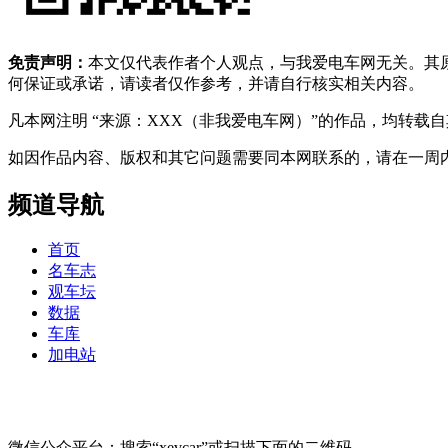
免责声明：
本文仅代表作者个人观点，与我爱电车网无关。其
何保证或承诺，请读者仅作参考，并请自行核实相关内容。
凡本网注明 “来源：XXX（非我爱电车网）”的作品，均转
如因作品内容、版权和其它问题需要同本网联系的，请在一周内进行，以便我
频道导航
首页
名车志
观车坛
数据
车库
加电站
微信公众平台：搜索“xevcar”或扫描下面的二维码