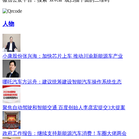
人物
小康股份张兴海：加快芯片上车 推动川渝新能源车产业
哪吒汽车方运舟：建议统筹建设智能汽车操作系统生态
聚焦自动驾驶和智能交通 百度创始人李彦宏提交3大提案
政府工作报告：继续支持新能源汽车消费！车圈大佬两会