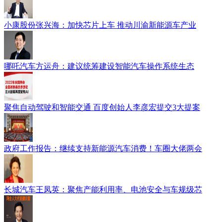
小康股份张兴海：加快芯片上车 推动川渝新能源车产业
哪吒汽车方运舟：建议统筹建设智能汽车操作系统生态
聚焦自动驾驶和智能交通 百度创始人李彦宏提交3大提案
政府工作报告：继续支持新能源汽车消费！车圈大佬两会
长城汽车王凤英：聚焦产能利用率、电池安全与车规级芯