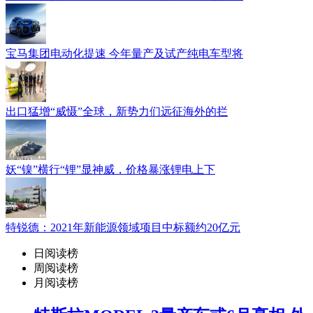
宝马集团电动化提速 今年量产及试产纯电车型将
出口猛增“威慑”全球，新势力们远征海外的拦
妖“镍”横行“锂”显神威，价格暴涨锂电上下
特锐德：2021年新能源领域项目中标额约20亿元
日阅读榜
周阅读榜
月阅读榜