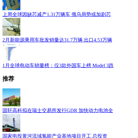
上周全球因缺芯减产1.31万辆车 俄乌局势或加剧芯
2月新能源乘用车批发销量达31.7万辆 出口4.53万辆
1月全球电动车销量榜：仅3款外国车上榜 Model 3跌
推荐
国轩高科拟在瑞士交易所发行GDR 加快动力电池全
国家电投黄河流域氢能产业基地项目开工 总投资