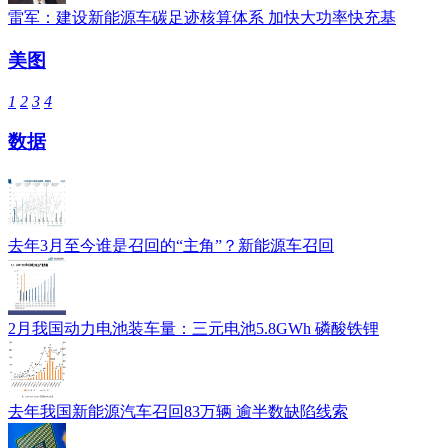
雷军：建设新能源车碳足迹核算体系 加快大功率快充基
美图
1
2
3
4
数据
去年3月至今谁是召回的“主角”？新能源车召回
2月我国动力电池装车量：三元电池5.8GWh 磷酸铁锂
去年我国新能源汽车召回83万辆 逾半数缺陷线索