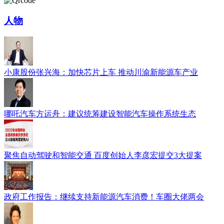
人物
小康股份张兴海：加快芯片上车 推动川渝新能源车产业
哪吒汽车方运舟：建议统筹建设智能汽车操作系统生态
聚焦自动驾驶和智能交通 百度创始人李彦宏提交3大提案
政府工作报告：继续支持新能源汽车消费！车圈大佬两会