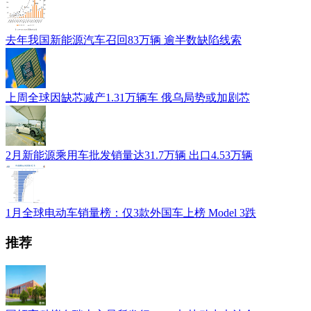
去年我国新能源汽车召回83万辆 逾半数缺陷线索
上周全球因缺芯减产1.31万辆车 俄乌局势或加剧芯
2月新能源乘用车批发销量达31.7万辆 出口4.53万辆
1月全球电动车销量榜：仅3款外国车上榜 Model 3跌
推荐