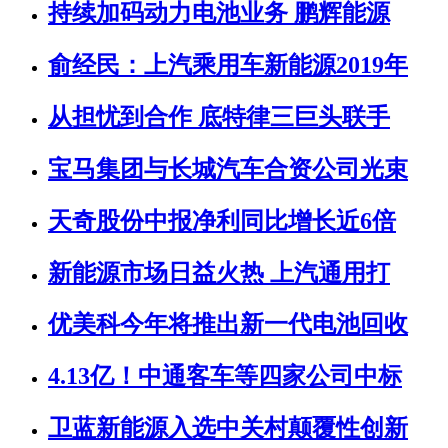
持续加码动力电池业务 鹏辉能源
俞经民：上汽乘用车新能源2019年
从担忧到合作 底特律三巨头联手
宝马集团与长城汽车合资公司光束
天奇股份中报净利同比增长近6倍
新能源市场日益火热 上汽通用打
优美科今年将推出新一代电池回收
4.13亿！中通客车等四家公司中标
卫蓝新能源入选中关村颠覆性创新