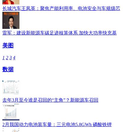
长城汽车王凤英：聚焦产能利用率、电池安全与车规级芯
雷军：建设新能源车碳足迹核算体系 加快大功率快充基
美图
1
2
3
4
数据
去年3月至今谁是召回的“主角”？新能源车召回
2月我国动力电池装车量：三元电池5.8GWh 磷酸铁锂