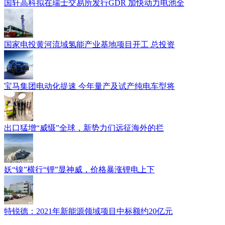
国轩高科拟在瑞士交易所发行GDR 加快动力电池全
国家电投黄河流域氢能产业基地项目开工 总投资
宝马集团电动化提速 今年量产及试产纯电车型将
出口猛增“威慑”全球，新势力们远征海外的拦
妖“镍”横行“锂”显神威，价格暴涨锂电上下
特锐德：2021年新能源领域项目中标额约20亿元