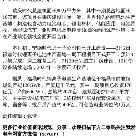
瑞庆时代总建筑面积80万平方米，其中一期总占地面积
1075亩。该项目在肇庆建设国际一流、世界领先的锂电池生产
基地，构建包含动力电池电芯、锂电材料、储能应用、电池回
收、新能源汽车、驱动电机及电控等领域的新能源产业链，并
在产业前沿领域全面开展合作。
本月初，宁德时代另一子公司也已开工建设——3月2日，
福鼎时代锂离子电池生产基地一期工程项目正式开工，预计3
月初完成厂房二桩基工程，7月30日完成主厂房建设，10月份
设备陆续进场，2022年一季度正式投产。
据悉，福鼎时代锂离子电池生产基地位于福鼎市前岐镇，
规划产能120GWh，产值超千亿元。其中一期项目总投资170
亿元，产能60GWh，占地约2070亩，建筑面积约150万平方
米，主要建设4栋电芯厂房、3栋模组厂房及配套设施房、仓
库、宿舍等，投产后产值约500亿，可创造就业岗位约1万人。
责任编辑：张倩
更多行业价值资讯浏览、分享，欢迎扫描下方二维码关注我爱
电车网官方微信（xevcar）！