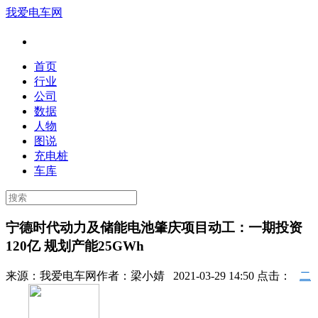
我爱电车网
首页
行业
公司
数据
人物
图说
充电桩
车库
宁德时代动力及储能电池肇庆项目动工：一期投资
120亿 规划产能25GWh
来源：
我爱电车网
作者：
梁小婧
2021-03-29 14:50 点击：
二