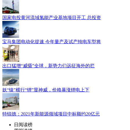
国家电投黄河流域氢能产业基地项目开工 总投资
宝马集团电动化提速 今年量产及试产纯电车型将
出口猛增“威慑”全球，新势力们远征海外的拦
妖“镍”横行“锂”显神威，价格暴涨锂电上下
特锐德：2021年新能源领域项目中标额约20亿元
日阅读榜