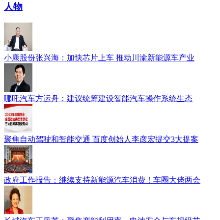
人物
小康股份张兴海：加快芯片上车 推动川渝新能源车产业
哪吒汽车方运舟：建议统筹建设智能汽车操作系统生态
聚焦自动驾驶和智能交通 百度创始人李彦宏提交3大提案
政府工作报告：继续支持新能源汽车消费！车圈大佬两会