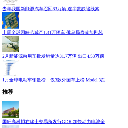
去年我国新能源汽车召回83万辆 逾半数缺陷线索
上周全球因缺芯减产1.31万辆车 俄乌局势或加剧芯
2月新能源乘用车批发销量达31.7万辆 出口4.53万辆
1月全球电动车销量榜：仅3款外国车上榜 Model 3跌
推荐
国轩高科拟在瑞士交易所发行GDR 加快动力电池全