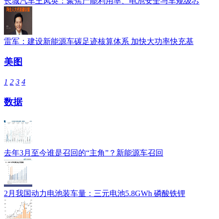
长城汽车王凤英：聚焦产能利用率、电池安全与车规级芯
雷军：建设新能源车碳足迹核算体系 加快大功率快充基
美图
1
2
3
4
数据
去年3月至今谁是召回的“主角”？新能源车召回
2月我国动力电池装车量：三元电池5.8GWh 磷酸铁锂