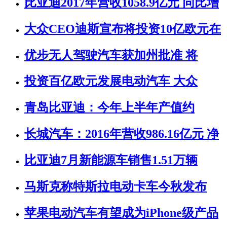
比亚迪2017年营收1058.9亿元 同比增
大众CEO迪斯宣布将投资10亿欧元在
优步无人驾驶汽车获加州批准 将
投资百亿欧元发展电动汽车 大众
青岛比亚迪：今年上半年产值约
长城汽车：2016年营收986.16亿元 净
比亚迪7月新能源车销售1.51万辆
马斯克称特斯拉电动卡车今秋发布
苹果电动汽车有望成为iPhone级产品