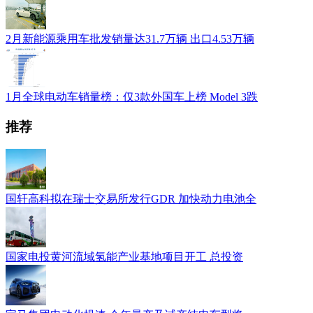
2月新能源乘用车批发销量达31.7万辆 出口4.53万辆
1月全球电动车销量榜：仅3款外国车上榜 Model 3跌
推荐
国轩高科拟在瑞士交易所发行GDR 加快动力电池全
国家电投黄河流域氢能产业基地项目开工 总投资