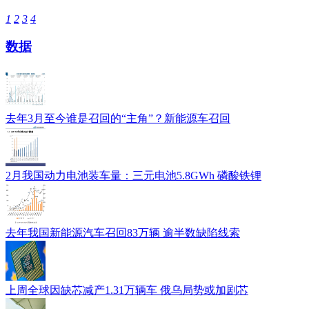
1
2
3
4
数据
去年3月至今谁是召回的“主角”？新能源车召回
2月我国动力电池装车量：三元电池5.8GWh 磷酸铁锂
去年我国新能源汽车召回83万辆 逾半数缺陷线索
上周全球因缺芯减产1.31万辆车 俄乌局势或加剧芯