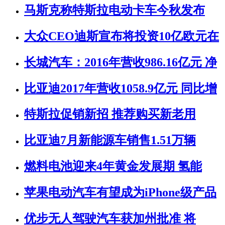
马斯克称特斯拉电动卡车今秋发布
大众CEO迪斯宣布将投资10亿欧元在
长城汽车：2016年营收986.16亿元 净
比亚迪2017年营收1058.9亿元 同比增
特斯拉促销新招 推荐购买新老用
比亚迪7月新能源车销售1.51万辆
燃料电池迎来4年黄金发展期 氢能
苹果电动汽车有望成为iPhone级产品
优步无人驾驶汽车获加州批准 将