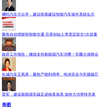
哪吒汽车方运舟：建议统筹建设智能汽车操作系统生态
聚焦自动驾驶和智能交通 百度创始人李彦宏提交3大提案
政府工作报告：继续支持新能源汽车消费！车圈大佬两会
长城汽车王凤英：聚焦产能利用率、电池安全与车规级芯
雷军：建设新能源车碳足迹核算体系 加快大功率快充基
美图