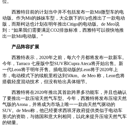
位。
西雅特目前的计划当中并不包括发布一款Mii微型车的电
动版。作为Mii的姊妹车型，大众旗下的Up也推出了一款电动
版，而斯柯达也计划在明年推出Citigo的电动版。de Meo说
到：“如果我们需要满足CO2排放标准，西雅特可以很快地推
出一款Mii电动版。”
产品阵容扩展
西雅特表示，2020年之前，每六个月都将发布一款新车。
今年，Tarraco 七座版中型SUV和Cupra Ateca将开始出售。新
一代Leon将于明年开售。插电混动版的Leon将于2020年上
市，电动模式下的续航里程达到50km。de Meo 称，Leon也将
搭载轻度混动技术，但没有给出具体细节。
西雅特将在2020年推出其首款跨界多功能车，并且也确认
了要推出一款压缩天然气车型。今年，西雅特将发布压缩天然
气版的Arona，并将成为市场上唯一一款由天然气驱动的
SUV。de Meo称，他已经要求西班牙政府提供类似于电动车
形式的资助，与德国和意大利相同，以此来提升压缩天然气车
的销量。