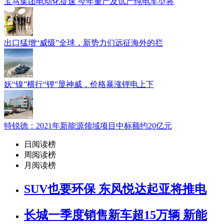
宝马集团电动化提速 今年量产及试产纯电车型将
出口猛增“威慑”全球，新势力们远征海外的拦
妖“镍”横行“锂”显神威，价格暴涨锂电上下
特锐德：2021年新能源领域项目中标额约20亿元
日阅读榜
周阅读榜
月阅读榜
SUV也要环保 东风悦达起亚将推电
长城一季度销售新车超15万辆 新能