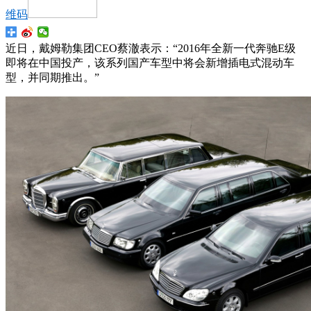
维码
近日，戴姆勒集团CEO蔡澈表示：“2016年全新一代奔驰E级
即将在中国投产，该系列国产车型中将会新增插电式混动车
型，并同期推出。”