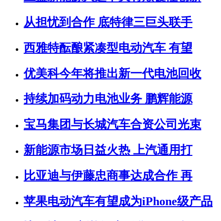
从担忧到合作 底特律三巨头联手
西雅特酝酿紧凑型电动汽车 有望
优美科今年将推出新一代电池回收
持续加码动力电池业务 鹏辉能源
宝马集团与长城汽车合资公司光束
新能源市场日益火热 上汽通用打
比亚迪与伊藤忠商事达成合作 再
苹果电动汽车有望成为iPhone级产品