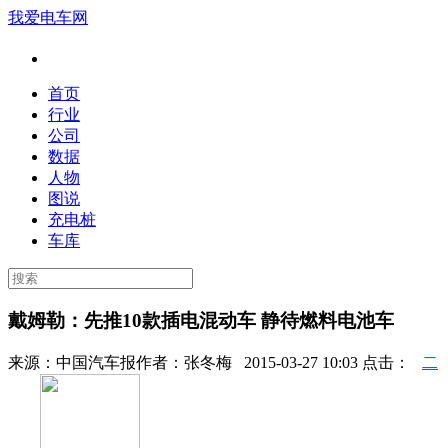
我爱电车网
首页
行业
公司
数据
人物
图说
充电桩
车库
戴姆勒：先推10款插电混动车 静待燃料电池车
来源：
中国汽车报
作者：
张冬梅
2015-03-27 10:03 点击：
二