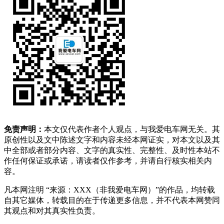
免责声明：
本文仅代表作者个人观点，与我爱电车网无关。其
原创性以及文中陈述文字和内容未经本网证实，对本文以及其
中全部或者部分内容、文字的真实性、完整性、及时性本站不
作任何保证或承诺，请读者仅作参考，并请自行核实相关内
容。
凡本网注明 “来源：XXX（非我爱电车网）”的作品，均转载
自其它媒体，转载目的在于传递更多信息，并不代表本网赞同
其观点和对其真实性负责。