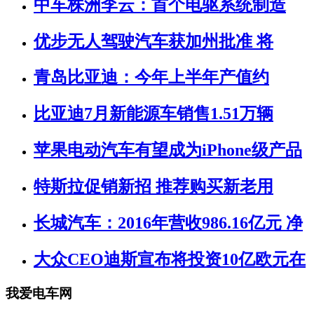
中车株洲李云：首个电驱系统制造
优步无人驾驶汽车获加州批准 将
青岛比亚迪：今年上半年产值约
比亚迪7月新能源车销售1.51万辆
苹果电动汽车有望成为iPhone级产品
特斯拉促销新招 推荐购买新老用
长城汽车：2016年营收986.16亿元 净
大众CEO迪斯宣布将投资10亿欧元在
我爱电车网