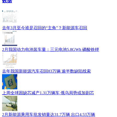
数据
去年3月至今谁是召回的“主角”？新能源车召回
2月我国动力电池装车量：三元电池5.8GWh 磷酸铁锂
去年我国新能源汽车召回83万辆 逾半数缺陷线索
上周全球因缺芯减产1.31万辆车 俄乌局势或加剧芯
2月新能源乘用车批发销量达31.7万辆 出口4.53万辆