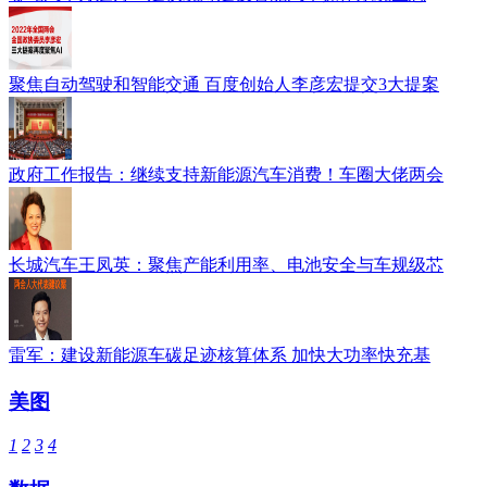
聚焦自动驾驶和智能交通 百度创始人李彦宏提交3大提案
政府工作报告：继续支持新能源汽车消费！车圈大佬两会
长城汽车王凤英：聚焦产能利用率、电池安全与车规级芯
雷军：建设新能源车碳足迹核算体系 加快大功率快充基
美图
1
2
3
4