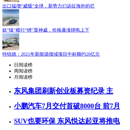
出口猛增“威慑”全球，新势力们远征海外的拦
妖“镍”横行“锂”显神威，价格暴涨锂电上下
特锐德：2021年新能源领域项目中标额约20亿元
日阅读榜
周阅读榜
月阅读榜
东风集团刷新创业板募资纪录 主
小鹏汽车7月交付首破8000台 前7月
SUV也要环保 东风悦达起亚将推电