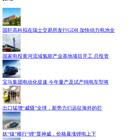
国轩高科拟在瑞士交易所发行GDR 加快动力电池全
国家电投黄河流域氢能产业基地项目开工 总投资
宝马集团电动化提速 今年量产及试产纯电车型将
出口猛增“威慑”全球，新势力们远征海外的拦
妖“镍”横行“锂”显神威，价格暴涨锂电上下