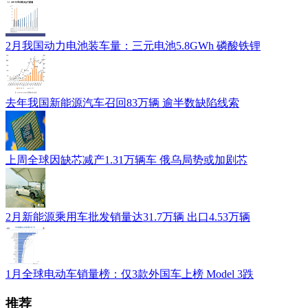
2月我国动力电池装车量：三元电池5.8GWh 磷酸铁锂
去年我国新能源汽车召回83万辆 逾半数缺陷线索
上周全球因缺芯减产1.31万辆车 俄乌局势或加剧芯
2月新能源乘用车批发销量达31.7万辆 出口4.53万辆
1月全球电动车销量榜：仅3款外国车上榜 Model 3跌
推荐