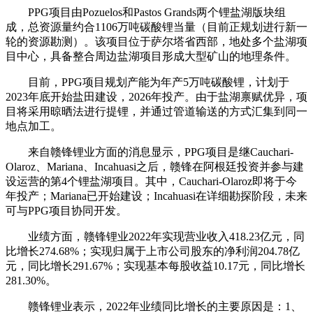
PPG项目由Pozuelos和Pastos Grands两个锂盐湖版块组
成，总资源量约合1106万吨碳酸锂当量（目前正规划进行新一
轮的资源勘测）。该项目位于萨尔塔省西部，地处多个盐湖项
目中心，具备整合周边盐湖项目形成大型矿山的地理条件。
目前，PPG项目规划产能为年产5万吨碳酸锂，计划于
2023年底开始盐田建设，2026年投产。由于盐湖禀赋优异，项
目将采用晾晒法进行提锂，并通过管道输送的方式汇集到同一
地点加工。
来自赣锋锂业方面的消息显示，PPG项目是继Cauchari-
Olaroz、Mariana、Incahuasi之后，赣锋在阿根廷投资并参与建
设运营的第4个锂盐湖项目。其中，Cauchari-Olaroz即将于今
年投产；Mariana已开始建设；Incahuasi在详细勘探阶段，未来
可与PPG项目协同开发。
业绩方面，赣锋锂业2022年实现营业收入418.23亿元，同
比增长274.68%；实现归属于上市公司股东的净利润204.78亿
元，同比增长291.67%；实现基本每股收益10.17元，同比增长
281.30%。
赣锋锂业表示，2022年业绩同比增长的主要原因是：1、