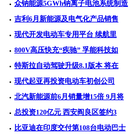
众钠能源5GWh钠离子电池系统制造
吉利6月新能源及电气化产品销售
现代开发电动车专用平台 续航里
800V高压快充“疾驰” 孚能科技如
特斯拉自动驾驶升级8.1版本 将在
现代起亚再投资电动车初创公司
北汽新能源前6月销量增15倍 9月将
总投资120亿元 西安阎良区签约3
比亚迪在印度交付第108台电动巴士