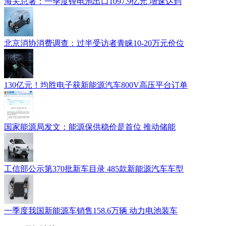
海关总署：一季度锂电池出口1097.9亿元 增速达到
北京消协消费调查：过半受访者青睐10-20万元价位
130亿元！均胜电子获新能源汽车800V高压平台订单
国家能源局发文：能源保供稳价是首位 推动储能
工信部公示第370批新车目录 485款新能源汽车车型
一季度我国新能源车销售158.6万辆 动力电池装车