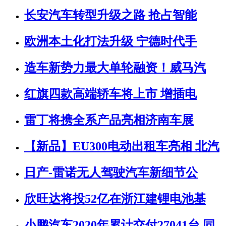
长安汽车转型升级之路 抢占智能
欧洲本土化打法升级 宁德时代手
造车新势力最大单轮融资！威马汽
红旗四款高端轿车将上市 增插电
雷丁将携全系产品亮相济南车展
【新品】EU300电动出租车亮相 北汽
日产-雷诺无人驾驶汽车新细节公
欣旺达将投52亿在浙江建锂电池基
小鹏汽车2020年累计交付27041台 同