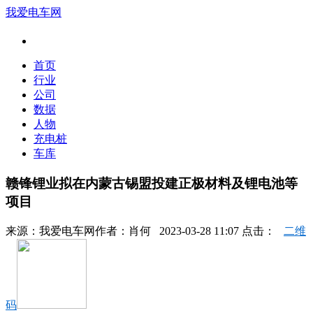
我爱电车网
首页
行业
公司
数据
人物
充电桩
车库
赣锋锂业拟在内蒙古锡盟投建正极材料及锂电池等
项目
来源：
我爱电车网
作者：
肖何
2023-03-28 11:07 点击：
二维
码