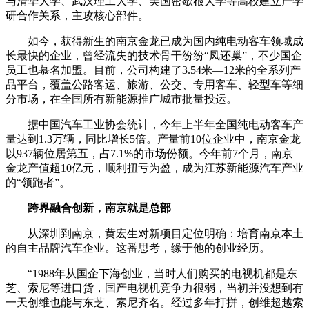
与清华大学、武汉理工大学、美国密歇根大学等高校建立产学
研合作关系，主攻核心部件。
如今，获得新生的南京金龙已成为国内纯电动客车领域成
长最快的企业，曾经流失的技术骨干纷纷“凤还巢”，不少国企
员工也慕名加盟。目前，公司构建了3.54米—12米的全系列产
品平台，覆盖公路客运、旅游、公交、专用客车、轻型车等细
分市场，在全国所有新能源推广城市批量投运。
据中国汽车工业协会统计，今年上半年全国纯电动客车产
量达到1.3万辆，同比增长5倍。产量前10位企业中，南京金龙
以937辆位居第五，占7.1%的市场份额。今年前7个月，南京
金龙产值超10亿元，顺利扭亏为盈，成为江苏新能源汽车产业
的“领跑者”。
跨界融合创新，南京就是总部
从深圳到南京，黄宏生对新项目定位明确：培育南京本土
的自主品牌汽车企业。这番思考，缘于他的创业经历。
“1988年从国企下海创业，当时人们购买的电视机都是东
芝、索尼等进口货，国产电视机竞争力很弱，当初并没想到有
一天创维也能与东芝、索尼齐名。经过多年打拼，创维超越索