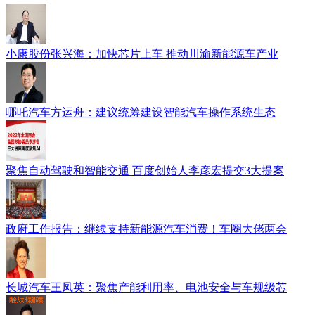
小康股份张兴海：加快芯片上车 推动川渝新能源车产业
哪吒汽车方运舟：建议统筹建设智能汽车操作系统生态
聚焦自动驾驶和智能交通 百度创始人李彦宏提交3大提案
政府工作报告：继续支持新能源汽车消费！车圈大佬两会
长城汽车王凤英：聚焦产能利用率、电池安全与车规级芯