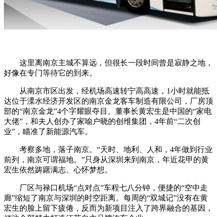
这里离南京主城不算远，但很长一段时间曾是寂静之地，
好像在专门等待它的到来。
从南京市区出发，经机场高速转宁高高速，1小时就能抵
达位于溧水经济开发区的南京金龙客车制造有限公司，厂房顶
部的“南京金龙”4个字耀眼夺目。董事长黄宏生是中国的“家电
大佬”，和夫人创办了家喻户晓的创维集团，4年前“二次创
业”，瞄准了新能源汽车。
考察多地，落子南京。“天时、地利、人和，4年做到行业
前列，南京可谓福地。”只身从深圳来到南京，年近花甲的黄
宏生依然踌躇满志、心怀梦想。
厂区与禄口机场“点对点”车程七八分钟，便捷的“空中走
廊”缩短了南京与深圳的时空距离。每周的“双城记”没有在黄
宏生的脸上留下疲倦，反而为新项目注入了跨界融合的基因，