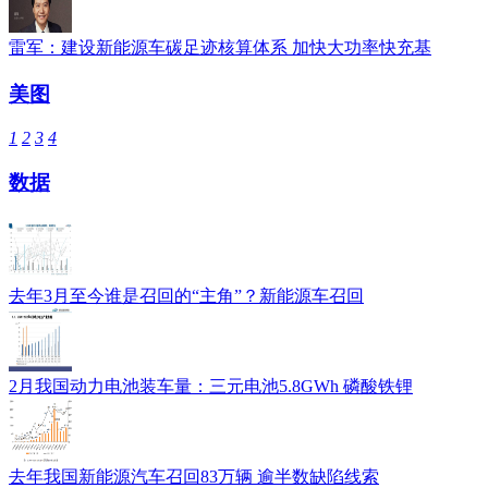
雷军：建设新能源车碳足迹核算体系 加快大功率快充基
美图
1
2
3
4
数据
去年3月至今谁是召回的“主角”？新能源车召回
2月我国动力电池装车量：三元电池5.8GWh 磷酸铁锂
去年我国新能源汽车召回83万辆 逾半数缺陷线索