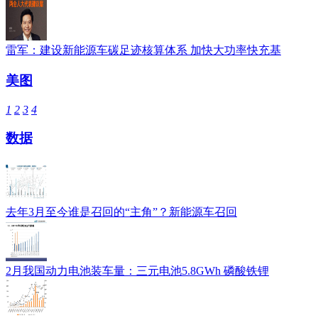
雷军：建设新能源车碳足迹核算体系 加快大功率快充基
美图
1
2
3
4
数据
去年3月至今谁是召回的“主角”？新能源车召回
2月我国动力电池装车量：三元电池5.8GWh 磷酸铁锂