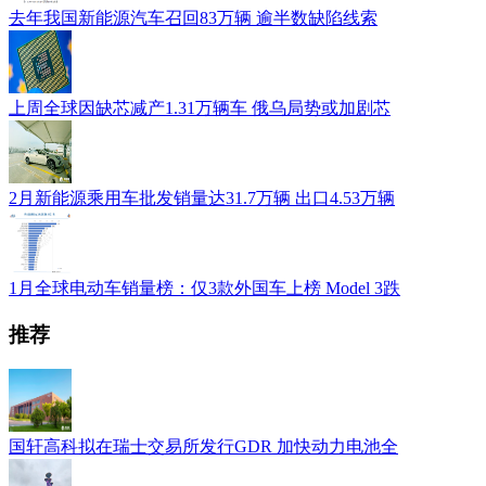
去年我国新能源汽车召回83万辆 逾半数缺陷线索
上周全球因缺芯减产1.31万辆车 俄乌局势或加剧芯
2月新能源乘用车批发销量达31.7万辆 出口4.53万辆
1月全球电动车销量榜：仅3款外国车上榜 Model 3跌
推荐
国轩高科拟在瑞士交易所发行GDR 加快动力电池全