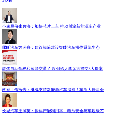
小康股份张兴海：加快芯片上车 推动川渝新能源车产业
哪吒汽车方运舟：建议统筹建设智能汽车操作系统生态
聚焦自动驾驶和智能交通 百度创始人李彦宏提交3大提案
政府工作报告：继续支持新能源汽车消费！车圈大佬两会
长城汽车王凤英：聚焦产能利用率、电池安全与车规级芯