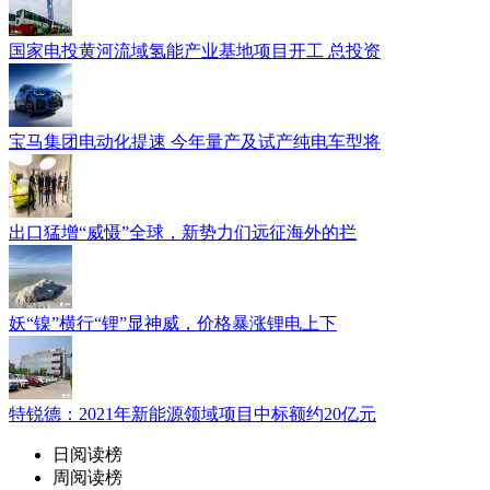
国家电投黄河流域氢能产业基地项目开工 总投资
宝马集团电动化提速 今年量产及试产纯电车型将
出口猛增“威慑”全球，新势力们远征海外的拦
妖“镍”横行“锂”显神威，价格暴涨锂电上下
特锐德：2021年新能源领域项目中标额约20亿元
日阅读榜
周阅读榜