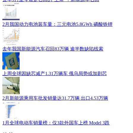
2月我国动力电池装车量：三元电池5.8GWh 磷酸铁锂
去年我国新能源汽车召回83万辆 逾半数缺陷线索
上周全球因缺芯减产1.31万辆车 俄乌局势或加剧芯
2月新能源乘用车批发销量达31.7万辆 出口4.53万辆
1月全球电动车销量榜：仅3款外国车上榜 Model 3跌