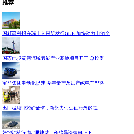
推荐
国轩高科拟在瑞士交易所发行GDR 加快动力电池全
国家电投黄河流域氢能产业基地项目开工 总投资
宝马集团电动化提速 今年量产及试产纯电车型将
出口猛增“威慑”全球，新势力们远征海外的拦
妖“镍”横行“锂”显神威，价格暴涨锂电上下