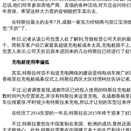
总说,他们经常参加房地产商、卖场的各种活动,对方总会问你们有
年质保。希望这样大力度的促销能把车卖出去。
在特斯拉最火的去年7月,成都一家实力经销商与浙江宝润
也“夭折”了。
昨日,记者从该公司负责人处了解到,导致租赁公司夭折的
个。而租车客户自己家庭装超级充电桩成本太高,充电桩跟不上
负责人表示,公司夭折后原本进回来的几台特斯拉已经进行了处
充电桩使用率偏低
其实,特斯拉何尝不知道充电网络的建设是纯电动车推广的
香格里拉充电桩揭幕仪式上,特斯拉西区大区经理柯欣告诉记者,
不过,记者调查发现,成都市区已经投入使用的特斯拉充电
数时间均为空置状态,并没有特斯拉来这里充电。在成都香格里
车位很紧张,平时很少有特斯拉来充电,所以才让别的车型过来
在经历了2014失望的一年后,特斯拉在2015年终于迎来了
不过,特斯拉要想在中国复制在美国、欧洲的成功,显然还
主才能放心。此外,特斯拉需要在中国建立本土的生产和设计基