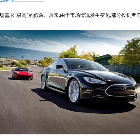
市场需求“极高”的假象。后来,由于市场情况发生变化,部分投机者