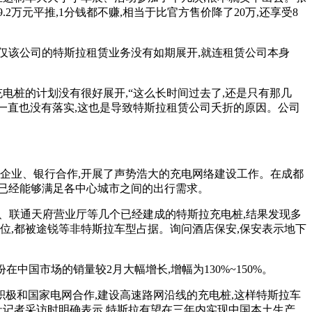
万元平推,1分钱都不赚,相当于比官方售价降了20万,还享受8
不仅该公司的特斯拉租赁业务没有如期展开,就连租赁公司本身
电桩的计划没有很好展开,“这么长时间过去了,还是只有那几
策一直也没有落实,这也是导致特斯拉租赁公司夭折的原因。公司
有企业、银行合作,开展了声势浩大的充电网络建设工作。在成都
底,已经能够满足各中心城市之间的出行需求。
拉、联通天府营业厅等几个已经建成的特斯拉充电桩,结果发现多
位,都被途锐等非特斯拉车型占据。询问酒店保安,保安表示地下
在中国市场的销量较2月大幅增长,增幅为130%~150%。
积极和国家电网合作,建设高速路网沿线的充电桩,这样特斯拉车
社记者采访时明确表示,特斯拉有望在三年内实现中国本土生产。