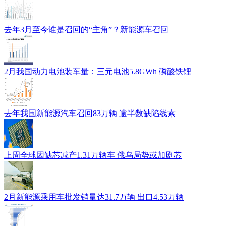
去年3月至今谁是召回的“主角”？新能源车召回
2月我国动力电池装车量：三元电池5.8GWh 磷酸铁锂
去年我国新能源汽车召回83万辆 逾半数缺陷线索
上周全球因缺芯减产1.31万辆车 俄乌局势或加剧芯
2月新能源乘用车批发销量达31.7万辆 出口4.53万辆