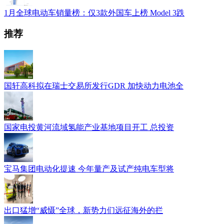
1月全球电动车销量榜：仅3款外国车上榜 Model 3跌
推荐
国轩高科拟在瑞士交易所发行GDR 加快动力电池全
国家电投黄河流域氢能产业基地项目开工 总投资
宝马集团电动化提速 今年量产及试产纯电车型将
出口猛增“威慑”全球，新势力们远征海外的拦