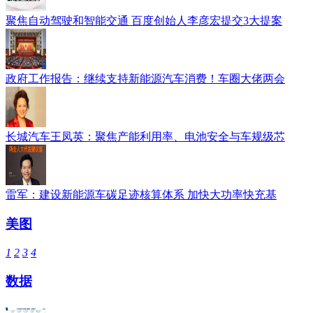
聚焦自动驾驶和智能交通 百度创始人李彦宏提交3大提案
政府工作报告：继续支持新能源汽车消费！车圈大佬两会
长城汽车王凤英：聚焦产能利用率、电池安全与车规级芯
雷军：建设新能源车碳足迹核算体系 加快大功率快充基
美图
1
2
3
4
数据