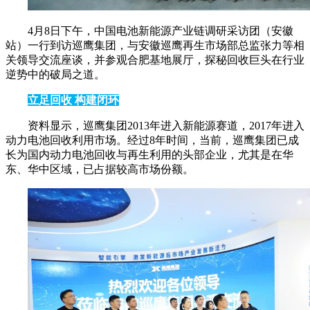
4月8日下午，中国电池新能源产业链调研采访团（安徽
站）一行到访巡鹰集团，与安徽巡鹰再生市场部总监张力等相
关领导交流座谈，并参观合肥基地展厅，探秘回收巨头在行业
逆势中的破局之道。
立足回收 构建闭环‌
资料显示，巡鹰集团2013年进入新能源赛道，2017年进入
动力电池回收利用市场。经过8年时间，当前，巡鹰集团已成
长为国内动力电池回收与再生利用的头部企业，尤其是在华
东、华中区域，已占据较高市场份额。