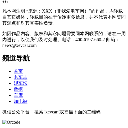
容。
凡本网注明 “来源：XXX（非我爱电车网）”的作品，均转载
自其它媒体，转载目的在于传递更多信息，并不代表本网赞同
其观点和对其真实性负责。
如因作品内容、版权和其它问题需要同本网联系的，请在一周
内进行，以便我们及时处理。电话：400-6197-660-2 邮箱：
news@xevcar.com
频道导航
首页
名车志
观车坛
数据
车库
加电站
微信公众平台：搜索“xevcar”或扫描下面的二维码