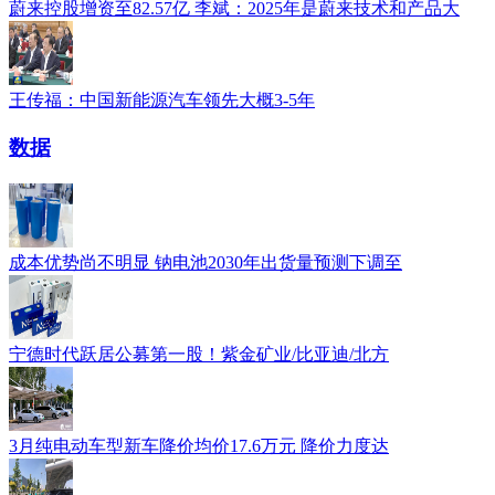
蔚来控股增资至82.57亿 李斌：2025年是蔚来技术和产品大
王传福：中国新能源汽车领先大概3-5年
数据
成本优势尚不明显 钠电池2030年出货量预测下调至
宁德时代跃居公募第一股！紫金矿业/比亚迪/北方
3月纯电动车型新车降价均价17.6万元 降价力度达