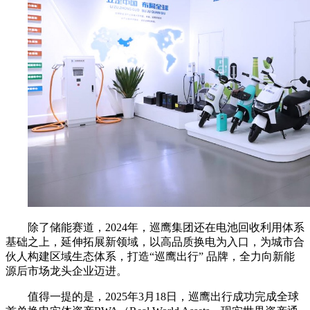
除了储能赛道，2024年，巡鹰集团还在电池回收利用体系
基础之上，延伸拓展新领域，以高品质换电为入口，为城市合
伙人构建区域生态体系，打造“巡鹰出行” 品牌，全力向新能
源后市场龙头企业迈进。
值得一提的是，2025年3月18日，巡鹰出行成功完成全球