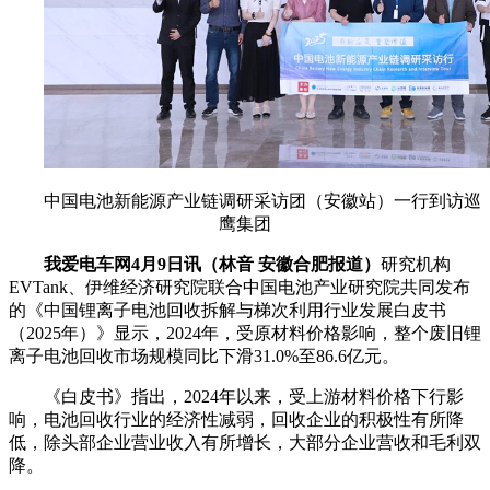
中国电池新能源产业链调研采访团（安徽站）一行到访巡
鹰集团
我爱电车网4月9日讯（林音 安徽合肥报道）
研究机构
EVTank、伊维经济研究院联合中国电池产业研究院共同发布
的《中国锂离子电池回收拆解与梯次利用行业发展白皮书
（2025年）》显示，2024年，受原材料价格影响，整个废旧锂
离子电池回收市场规模同比下滑31.0%至86.6亿元。
《白皮书》指出，2024年以来，受上游材料价格下行影
响，电池回收行业的经济性减弱，回收企业的积极性有所降
低，除头部企业营业收入有所增长，大部分企业营收和毛利双
降。