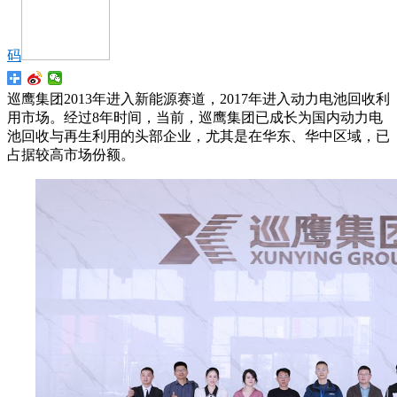
码
巡鹰集团2013年进入新能源赛道，2017年进入动力电池回收利
用市场。经过8年时间，当前，巡鹰集团已成长为国内动力电
池回收与再生利用的头部企业，尤其是在华东、华中区域，已
占据较高市场份额。