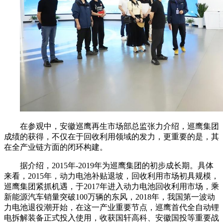
在参观中，安徽巡鹰再生市场部总监张力介绍，巡鹰集团
成绩的获得，不仅在于回收利用领域的发力，更重要的是，其
在全产业链方面的闭环构建。
据介绍，2015年-2019年为巡鹰集团的初步成长期。具体
来看，2015年，动力电池补贴退坡，回收利用市场初具规模，
巡鹰集团紧抓机遇，于2017年进入动力电池回收利用市场，乘
新能源汽车销量突破100万辆的东风，2018年，我国第一波动
力电池退役潮开始，在这一产业重要节点，巡鹰首代全自动锂
电拆解装备正式投入使用，收获国轩高科、安徽国投等重要战