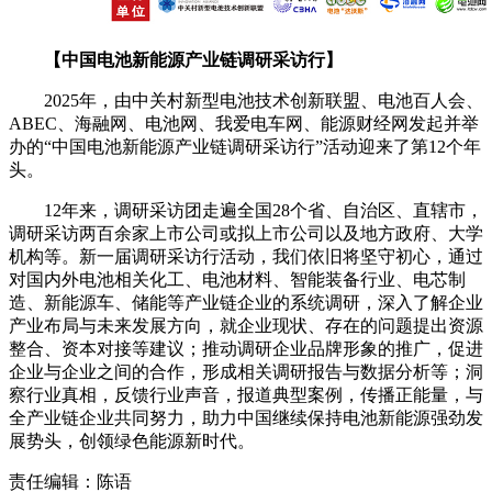
【中国电池新能源产业链调研
采访
行】
2025年，由中关村新型电池技术创新联盟、电池百人会、
ABEC、海融网、电池网、我爱电车网、能源财经网发起并举
办的“中国电池新能源产业链调研采访行”活动迎来了第12个年
头。
12年来，调研采访团走遍全国28个省、自治区、直辖市，
调研采访两百余家上市公司或拟上市公司以及地方政府、大学
机构等。新一届调研采访行活动，我们依旧将坚守初心，通过
对国内外电池相关化工、电池材料、智能装备行业、电芯制
造、新能源车、储能等产业链企业的系统调研，深入了解企业
产业布局与未来发展方向，就企业现状、存在的问题提出资源
整合、资本对接等建议；推动调研企业品牌形象的推广，促进
企业与企业之间的合作，形成相关调研报告与数据分析等；洞
察行业真相，反馈行业声音，报道典型案例，传播正能量，与
全产业链企业共同努力，助力中国继续保持电池新能源强劲发
展势头，创领绿色能源新时代。
责任编辑：陈语